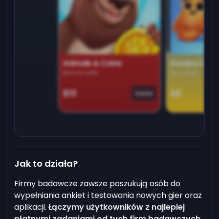
Animals & Coins
Domino Dre
Earn on side
Play daily
$13
$9
Game
Jak to działa?
Firmy badawcze zawsze poszukują osób do
wypełniania ankiet i testowania nowych gier oraz
aplikacji.
Łączymy użytkowników z najlepiej
płatnymi zadaniami od tych firm badawczych
.