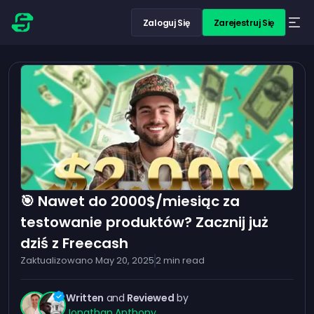
Zaloguj Się
Zarejestruj Się
🎯 Nawet do 2000$/miesiąc za
testowanie produktów? Zacznij już
dziś z Freecash
Zaktualizowano
May 20, 2025
2
min read
Written
and
Reviewed
by
Jonathan
,
Anthony