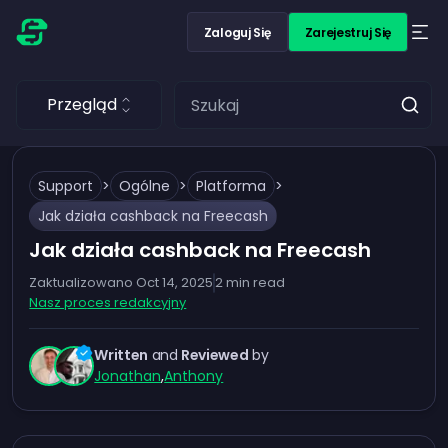
Zaloguj Się
Zarejestruj Się
Przegląd
Support
>
Ogólne
>
Platforma
>
Jak działa cashback na Freecash
Jak działa cashback na Freecash
Zaktualizowano
Oct 14, 2025
2
min read
Nasz proces redakcyjny
Written
and
Reviewed
by
Jonathan
,
Anthony