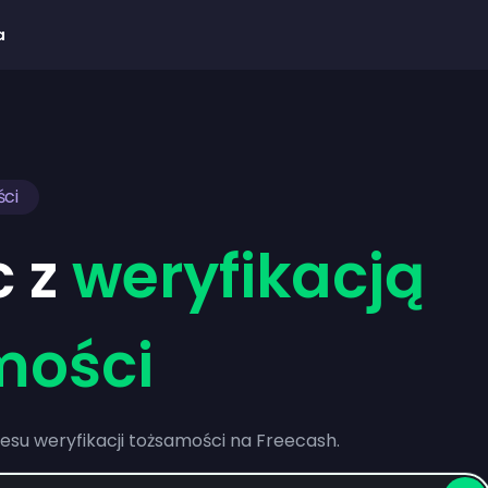
a
ści
 z
weryfikacją
mości
esu weryfikacji tożsamości na Freecash.