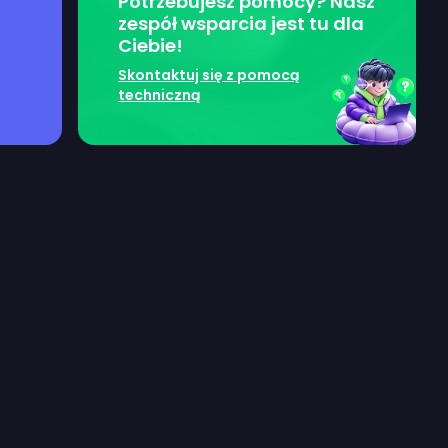
Potrzebujesz pomocy? Nasz
zespół wsparcia jest tu dla
Ciebie!
Skontaktuj się z pomocą
techniczną