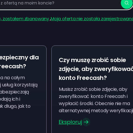
,
, zostałem zbanowany
Moja oferta nie została zarejestrowan
bezpieczny dla
Czy muszę zrobić sobie
reecash?
zdjęcie, aby zweryfikowa
konto Freecash?
na na całym
j usług korzystają
Musisz zrobić sobie zdjęcie, aby
Zabezpieczają
zweryfikować konto Freecash i
dają ich i
wypłacić środki. Obecnie nie ma
 długo, jak to
alternatywnej metody weryfikacji
Eksploruj