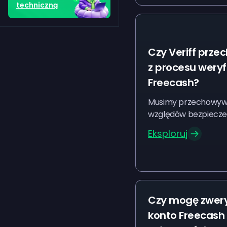
techniczną
Czy Veriff prz
z procesu weryfi
Freecash?
Musimy przechowyw
względów bezpiecz
Eksploruj
Czy mogę zwer
konto Freecash