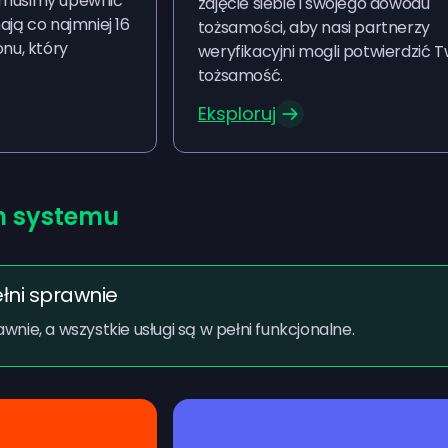
 musimy upewnić
zdjęcie siebie i swojego dowodu
ają co najmniej 16
tożsamości, aby nasi partnerzy
onu, który
weryfikacyjni mogli potwierdzić 
tożsamość.
Eksploruj
n systemu
łni sprawnie
wnie, a wszystkie usługi są w pełni funkcjonalne.