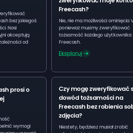
zweryfikować moje konto
Freecash?
weryfikować
ash bez jakiegoś
Nie, nie ma możliwości ominięcia Ve
i. Nasi
ponieważ musimy zweryfikować
jni akceptują
tożsamość każdego użytkownika
ależności od
Freecash.
Eksploruj
Czy mogę zweryfikować 
sh prosi o
dowód tożsamości na
ej
Freecash bez robienia so
zdjęcia?
mość
pełnić wymogi
Niestety, będziesz musiał zrobić