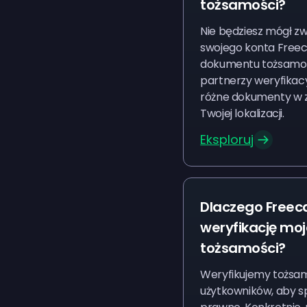
tożsamości?
Nie będziesz mógł z
swojego konta Freec
dokumentu tożsamośc
partnerzy weryfikacy
różne dokumenty w z
Twojej lokalizacji.
Eksploruj
Dlaczego Freeca
weryfikację moj
tożsamości?
Weryfikujemy tożsa
użytkowników, aby s