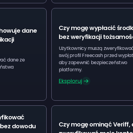
Czy mogę wypłacić środk
echowuje dane
bez weryfikacji tożsamoś
kacji
Użytkownicy muszą zweryfikowa
swój profil Freecash przed wypłat
ać dane ze
aby zapewnić bezpieczeństwo
eństwa
platformy.
Eksploruj
yfikować
Czy mogę ominąć Veriff,
 bez dowodu