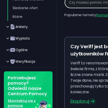
Śledzenie ofert
Popularne tematy:
Pomoc
Różne
Ankiety
Wypłata
Czy Veriff jest 
Ogólne
użytkowników F
Weryfikacja
Veriff to renomowa
świecie firma, z które
liczne znane marki. 
Potrzebujesz
Twoje dane, nie sprze
pomocy?
przechowują tylko tak
Odwiedź nasze
konieczne.
Centrum Pomocy
Eksploruj
Skontaktuj się z
pomocą