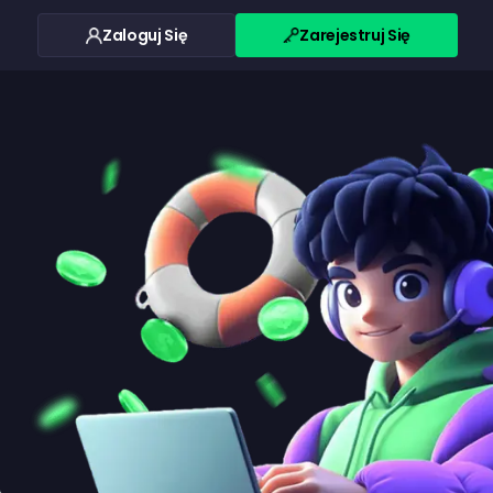
Zaloguj Się
Zarejestruj Się