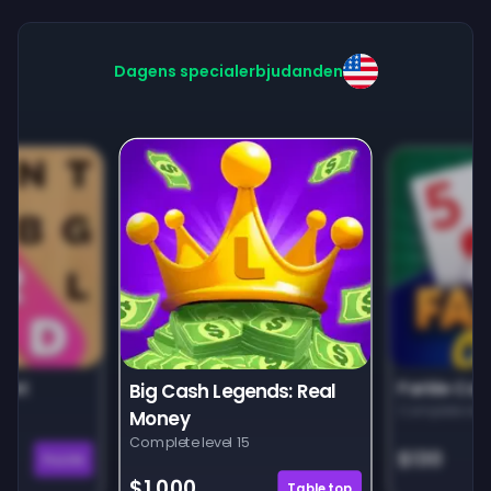
Dagens specialerbjudanden
unt
Farkle Car
Big Cash Legends: Real
Complete leve
Money
Complete level 15
$130
Puzzle
$1,000
Tabletop