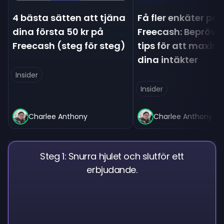
4 bästa sätten att tjäna
Få fler enkäter på
dina första 50 kr på
Freecash: Bepröv
Freecash (steg för steg)
tips för att maxim
dina intäkter
Insider
Insider
Charlee Anthony
Charlee Anthony
Steg 1: Snurra hjulet och slutför ett
erbjudande.
G