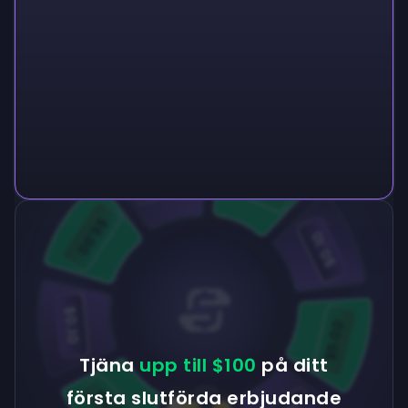
$0.10
$5.00
$5.00
$0.10
$0.10
$5.00
Tjäna
upp till $100
på ditt
första slutförda erbjudande
$5.00