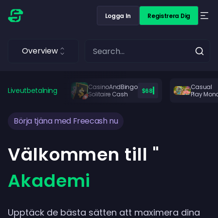
Logga In
Registrera Dig
Overview
CasinoAndBingo
Casual
Liveutbetalning
$68
Solitaire Cash
Play Mon
Börja tjäna med Freecash nu
Välkommen till "
Akademi
Upptäck de bästa sätten att maximera dina