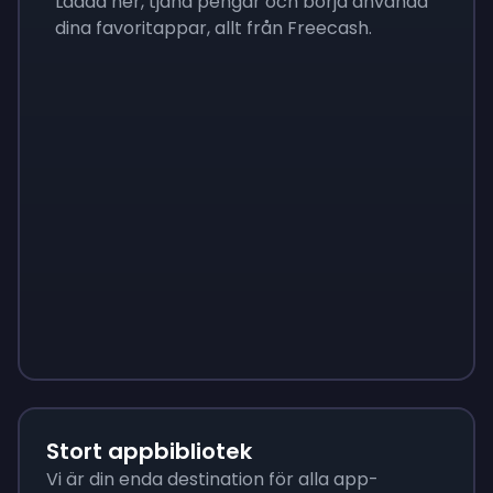
Ladda ner, tjäna pengar och börja använda
dina favoritappar, allt från Freecash.
Sign up
Sign up
Sign up
$10
$1.00
$3.50
Stort appbibliotek
Vi är din enda destination för alla app-