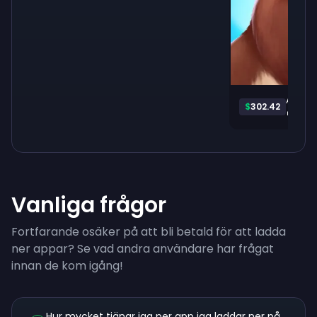
Animal
$
302.42
Vanliga frågor
Fortfarande osäker på att bli betald för att ladda
ner appar? Se vad andra användare har frågat
innan de kom igång!
Hur mycket tjänar jag per app jag laddar ner på