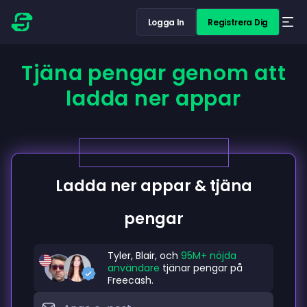
Logga In
Registrera Dig
Tjäna pengar genom att
ladda ner appar
Ladda ner appar & tjäna
pengar
Tyler, Blair, och
95M+ nöjda
användare
tjänar pengar på
Freecash.