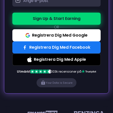
Sign Up & Start Earning
OR
Registrera Dig Med Google
Registrera Dig Med Facebook
Registrera Dig Med Apple
Utmärkt
303k recensioner på
Your Data is Secure
en