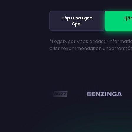
Köp Dina Egna
Tjä
Spel
*Logotyper visas endast i informati
eller rekommendation underförstås
en