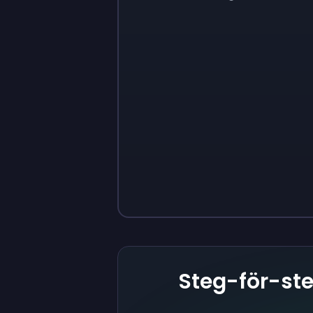
Sign up
Sign up
$10
$1.00
Steg-för-ste