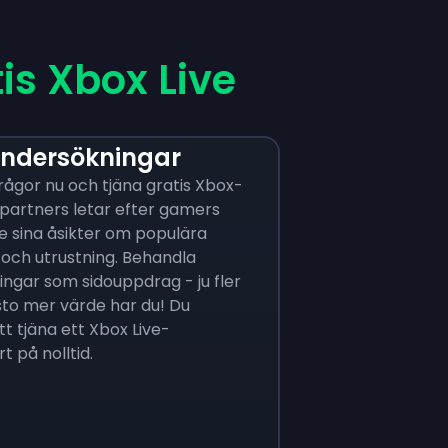
is Xbox Live
 undersökningar
rågor nu och tjäna gratis Xbox-
 partners letar efter gamers
e sina åsikter om populära
och utrustning. Behandla
ngar som sidouppdrag - ju fler
sto mer värde har du! Du
 tjäna ett Xbox Live-
t på nolltid.