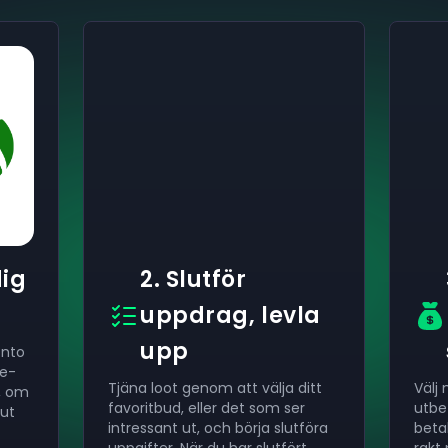
dig
2. Slutför
uppdrag, levla
upp
onto
 e-
Tjäna loot genom att välja ditt
Välj 
r, om
favoritbud, eller det som ser
utbe
lut
intressant ut, och börja slutföra
betal