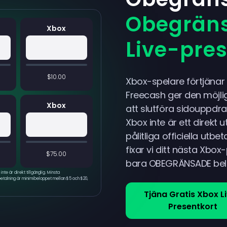
Obegrän
Xbox
Live-pres
$10.00
Xbox-spelare förtjänar a
Freecash ger den möjli
Xbox
att slutföra sidouppdra
Xbox inte är ett direkt 
pålitliga officiella ut
fixar vi ditt nästa Xbo
$75.00
bara OBEGRÄNSADE bel
te är direkt tillgänglig. Minsta
betalning är minimibeloppet mellan $5 och $20,
Tjäna Gratis Xbox L
Presentkort