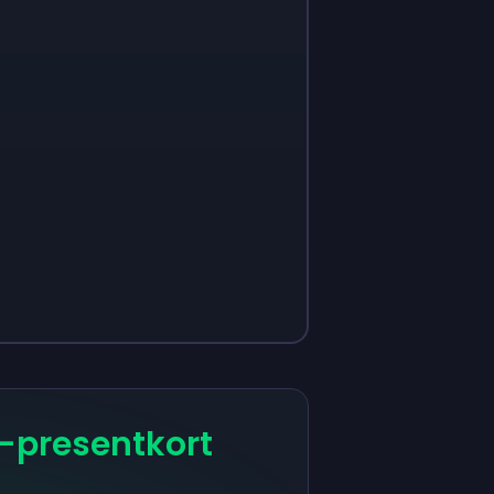
e-presentkort