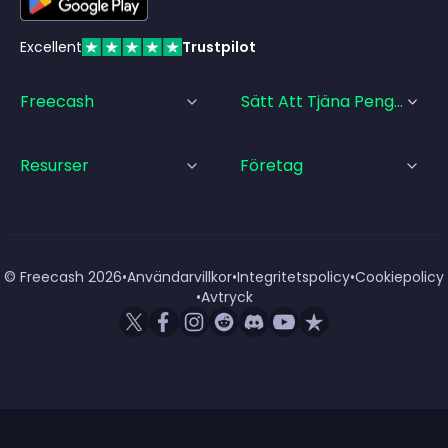
Excellent
Trustpilot
Freecash
Sätt Att Tjäna Pengar
Resurser
Företag
© Freecash
2026
•
Användarvillkor
•
Integritetspolicy
•
Cookiepolicy
•
Avtryck