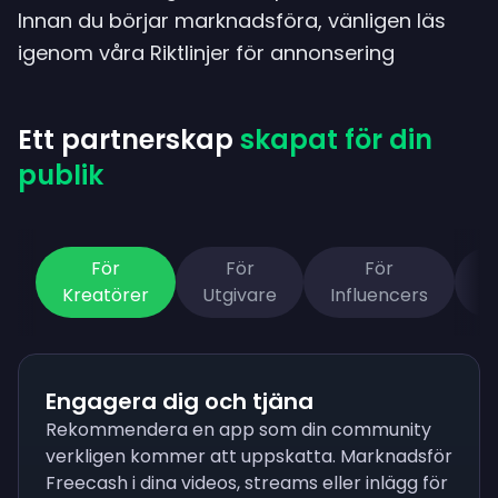
Innan du börjar marknadsföra, vänligen läs
igenom våra
Riktlinjer för annonsering
Ett partnerskap
skapat för din
publik
För
För
För
Kreatörer
Utgivare
Influencers
M
Engagera dig och tjäna
Rekommendera en app som din community
verkligen kommer att uppskatta. Marknadsför
Freecash i dina videos, streams eller inlägg för