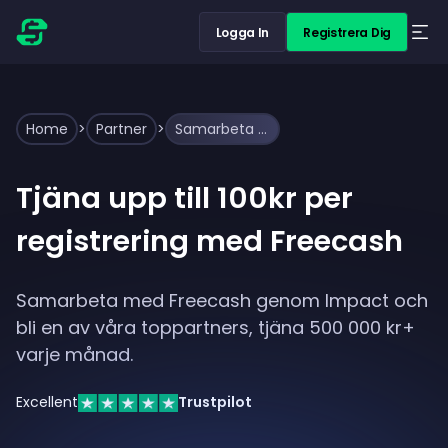
Logga In
Registrera Dig
Home
>
Partner
>
Samarbeta direkt med Freecash & tjäna upp till 100kr per registrering
Tjäna upp till 100kr per
registrering med Freecash
Samarbeta med Freecash genom Impact och
bli en av våra toppartners, tjäna 500 000 kr+
varje månad.
Excellent
Trustpilot