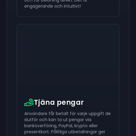
engagerande och intuitivt!
Aktivera din
Aktivera din
Aktivera din
$50
$30
$10
Presentkort
Presentkort
Presentkort
now
now
now
Du har framgångsrikt tagit emot din
Du har framgångsrikt tagit emot din
Du har framgångsrikt tagit emot din
$50
$30
$10
presentkort.
Använd det på ditt konto.
presentkort. Använd det på ditt konto.
presentkort. Använd det på ditt konto.
Tjäna pengar
Användare får betalt för varje uppgift de
slutför och kan ta ut pengar via
banköverföring, PayPal, krypto eller
presentkort. Pålitliga utbetalningar ger