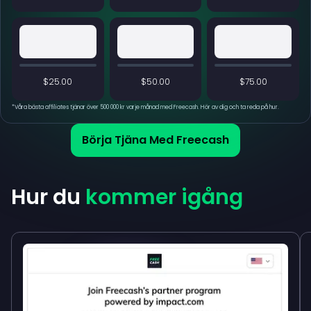
$25.00
$50.00
$75.00
*
Våra bästa affiliates tjänar över 500 000 kr varje månad med Freecash. Hör av dig och ta reda på hur.
Börja Tjäna Med Freecash
Hur du
kommer igång