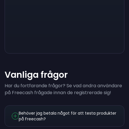
Sign up
Sign up
Sign up
$10
$1.00
$3.50
Vanliga frågor
Har du fortfarande frågor? Se vad andra användare
på Freecash frågade innan de registrerade sig!
Behöver jag betala något för att testa produkter
på Freecash?