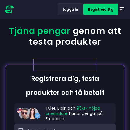
Logga In
Registrera Dig
Tjäna pengar
genom att
testa produkter
Registrera dig, testa
produkter och få betalt
Tyler, Blair, och
95M+ nöjda
användare
tjänar pengar på
Freecash.