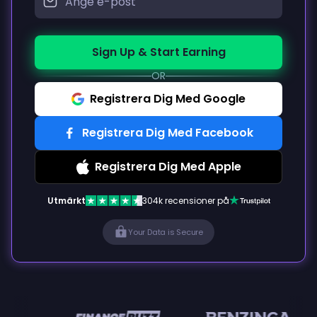
Sign Up & Start Earning
OR
Registrera Dig Med Google
Registrera Dig Med Facebook
Registrera Dig Med Apple
Utmärkt
304k recensioner på
Your Data is Secure
en