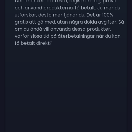
Det är enkelt att testa; registrera dig, prova
och använd produkterna, få betalt. Ju mer du
utforskar, desto mer tjänar du. Det är 100%
gratis att gå med, utan några dolda avgifter. Så
om du ändå vill använda dessa produkter,
varför slösa tid på återbetalningar när du kan
få betalt direkt?
Sign up
Sign up
Sign up
$10
$1.00
$3.50