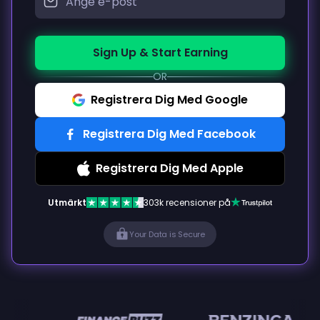
Sign Up & Start Earning
OR
Registrera Dig Med Google
Registrera Dig Med Facebook
Registrera Dig Med Apple
Utmärkt
303k recensioner på
Your Data is Secure
en