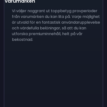
varumärken
Vi väljer noggrant ut toppbetyg provperioder
från varumärken du kan lita på. Varje möjlighet
är utvald för en fantastisk användarupplevelse
och värdefulla belöningar, så att du kan
utforska premiuminnehåll, helt på vår
bekostnad.
Sign up
Sign up
Sign up
$8
$3.50
$3.00