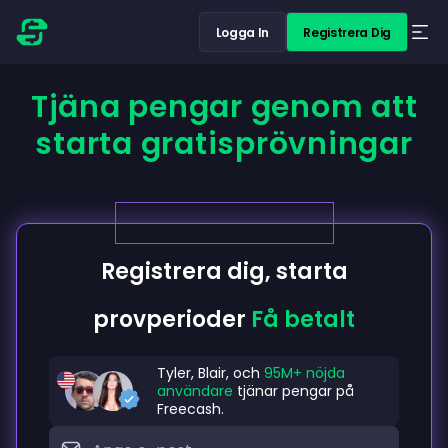
Logga In
Registrera Dig
Tjäna pengar genom att
starta gratisprövningar
Registrera dig, starta
provperioder
Få betalt
Tyler, Blair, och
95M+ nöjda
användare
tjänar pengar på
Freecash.