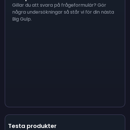
Gillar du att svara på frågeformulär? Gör
några undersökningar så står vi för din nästa
Big Gulp.
Testa produkter