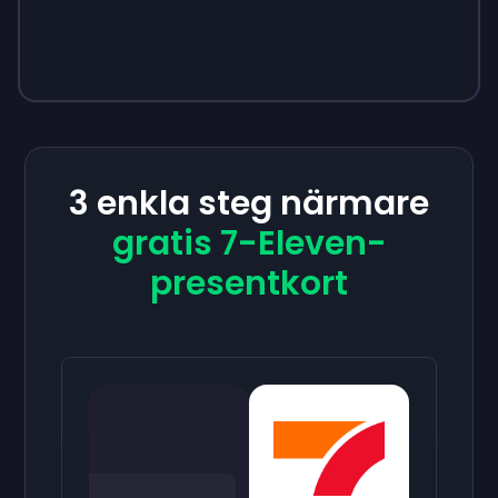
3 enkla steg närmare
gratis 7-Eleven-
presentkort