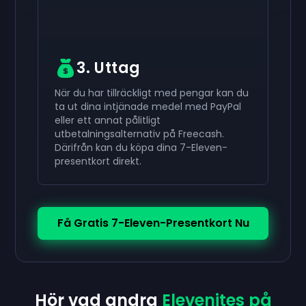
3. Uttag
När du har tillräckligt med pengar kan du
ta ut dina intjänade medel med PayPal
eller ett annat pålitligt
utbetalningsalternativ på Freecash.
Därifrån kan du köpa dina 7-Eleven-
presentkort direkt.
Få Gratis 7-Eleven-Presentkort Nu
Hör vad andra
Elevenites på