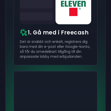
1. Gå med i Freecash
Det är snabbt och enkelt, registrera dig
bara med din e-post eller Google-konto,
så får du omedelbart tillgång till din
anpassade lobby med erbjudanden.