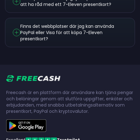
att ha råd med ett 7-Eleven presentkort?
Finns det webbplatser där jag kan använda
PayPal eller Visa för att köpa 7-Eleven
presentkort?
Freecash är en plattform där användare kan tjäna pengar
och belöningar genom att slutföra uppgifter, enkäter och
erbjudanden, med snabba utbetalningsalternativ som
presentkort, PayPal och kryptovalutor.