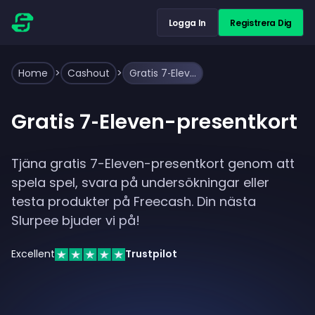
Logga In
Registrera Dig
Home
>
Cashout
>
Gratis 7‑Eleven-presentkort
Gratis 7‑Eleven-presentkort
Tjäna gratis 7-Eleven-presentkort genom att
spela spel, svara på undersökningar eller
testa produkter på Freecash. Din nästa
Slurpee bjuder vi på!
Excellent
Trustpilot