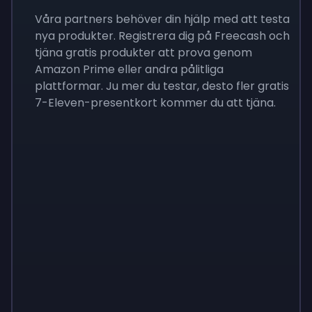
Våra partners behöver din hjälp med att testa
nya produkter. Registrera dig på Freecash och
tjäna gratis produkter att prova genom
Amazon Prime eller andra pålitliga
plattformar. Ju mer du testar, desto fler gratis
7-Eleven-presentkort kommer du att tjäna.
Sign up
Sign up
Sign up
$10
$1.00
$3.50