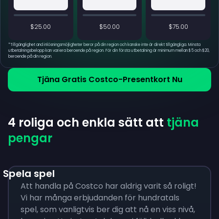
$25.00
$50.00
$75.00
*
Tillgänglighet and inlösningsmöjligheter beror på din region och kanske inte är direkt tillgängliga. Minsta
utbetalningsbelopp kan variera beroende på region. För din första utbetalning är minimum mellan $5 och $20,
beroende på din region.
Tjäna Gratis Costco-Presentkort Nu
4 roliga och enkla sätt att
tjäna
pengar
Spela spel
Att handla på Costco har aldrig varit så roligt!
Vi har många erbjudanden för hundratals
spel, som vanligtvis ber dig att nå en viss nivå,