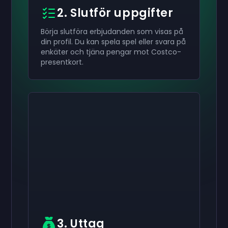
2. Slutför uppgifter
Börja slutföra erbjudanden som visas på
din profil. Du kan spela spel eller svara på
enkäter och tjäna pengar mot Costco-
presentkort.
Aktivera din
Aktivera din
Aktivera din
$50
$30
$10
Presentkort
Presentkort
Presentkort
now
now
now
Du har framgångsrikt tagit emot din
Du har framgångsrikt tagit emot din
Du har framgångsrikt tagit emot din
$50
$30
$10
presentkort.
Använd det på ditt konto.
presentkort. Använd det på ditt konto.
presentkort. Använd det på ditt konto.
3. Uttag