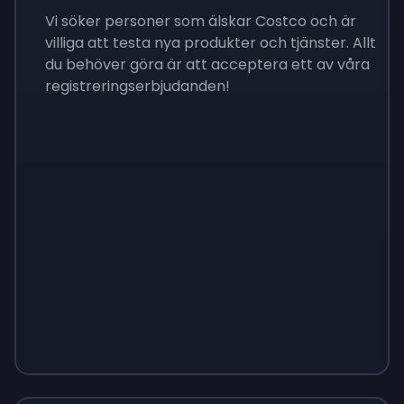
Vi söker personer som älskar Costco och är
villiga att testa nya produkter och tjänster. Allt
du behöver göra är att acceptera ett av våra
registreringserbjudanden!
Sign up
Sign up
Sign up
$10
$1.00
$3.50