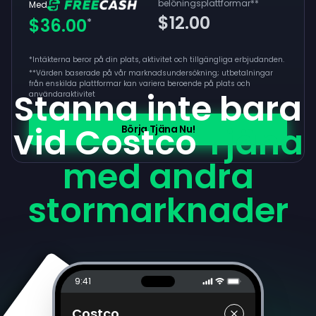
belöningsplattformar
**
Med
$12.00
$36.00
*
*Intäkterna beror på din plats, aktivitet och tillgängliga erbjudanden.
**
Värden baserade på vår marknadsundersökning; utbetalningar
från enskilda plattformar kan variera beroende på plats och
Stanna inte bara
användaraktivitet
vid Costco
Tjäna
Börja Tjäna Nu!
med andra
stormarknader
9:41
Costco