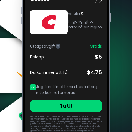
$
Valuta
:
Tillgänglighet
beror på din region
Uttagsavgift
Gratis
?
$5
Belopp
$4.75
Du kommer att få
Jag förstår att min beställning
inte kan returneras
Ta Ut
Presentkort är inte återbetalningsbara och kan inte bytas ut. Dela inte din
kod med någon du inte litar på – var försiktig med bedrägerier. Koder kan
vanligtvis endast lösas in i den angivna regionen och kan vara föremål för
ytterligare villkor som fastställts av utgivaren. Kan inte lösas in mot
kontanter eller återförsäljas om inte lag kräver det. Förlorade, stulna eller
obehörigt använda presentkort kommer inte att ersättas. Läs alltid
igenom de fullständiga villkoren på den officiella webbplatsen för