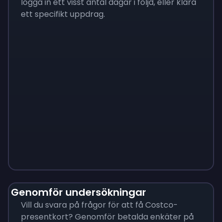
logga in ett visst antal dagar i följd, eller klara
ett specifikt uppdrag.
Monopoly
$
215
Genomför undersökningar
Vill du svara på frågor för att få Costco-
presentkort? Genomför betalda enkäter på