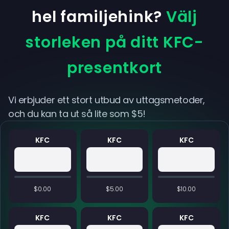
hel familjehink?
Välj
storleken på ditt KFC-
presentkort
Vi erbjuder ett stort utbud av uttagsmetoder,
och du kan ta ut så lite som $5!
KFC
KFC
KFC
$0.00
$5.00
$10.00
KFC
KFC
KFC