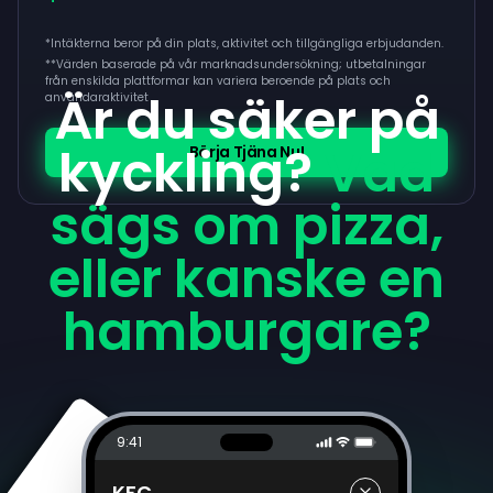
*Intäkterna beror på din plats, aktivitet och tillgängliga erbjudanden.
**
Värden baserade på vår marknadsundersökning; utbetalningar
från enskilda plattformar kan variera beroende på plats och
Är du säker på
användaraktivitet
kyckling?
Vad
Börja Tjäna Nu!
sägs om pizza,
eller kanske en
hamburgare?
9:41
KFC