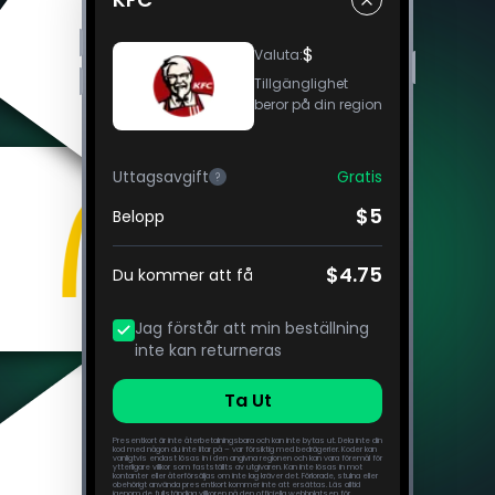
$
Valuta
:
Tillgänglighet
beror på din region
Uttagsavgift
Gratis
?
$5
Belopp
$4.75
Du kommer att få
Jag förstår att min beställning
inte kan returneras
Ta Ut
Presentkort är inte återbetalningsbara och kan inte bytas ut. Dela inte din
kod med någon du inte litar på – var försiktig med bedrägerier. Koder kan
vanligtvis endast lösas in i den angivna regionen och kan vara föremål för
ytterligare villkor som fastställts av utgivaren. Kan inte lösas in mot
kontanter eller återförsäljas om inte lag kräver det. Förlorade, stulna eller
obehörigt använda presentkort kommer inte att ersättas. Läs alltid
igenom de fullständiga villkoren på den officiella webbplatsen för