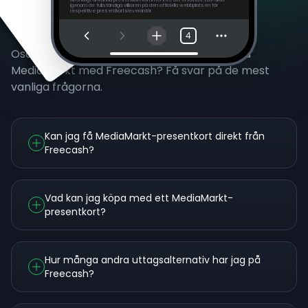
igenom de fullständiga villkoren på den officiella webbplatsen för
respektive presentkortsleverantör.
Vanliga frågor
4
Osäker på att tjäna pengar att spendera på
MediaMarkt med Freecash? Få svar på de mest
vanliga frågorna.
Kan jag få MediaMarkt-presentkort direkt från
Freecash?
Vad kan jag köpa med ett MediaMarkt-
presentkort?
Hur många andra uttagsalternativ har jag på
Freecash?