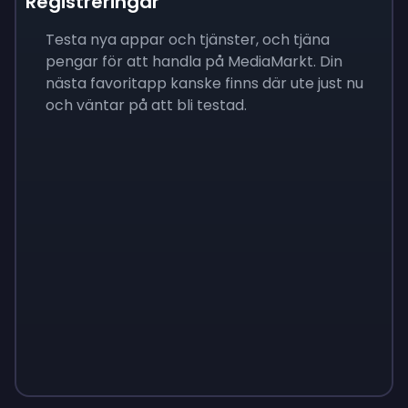
Registreringar
Testa nya appar och tjänster, och tjäna
pengar för att handla på MediaMarkt. Din
nästa favoritapp kanske finns där ute just nu
och väntar på att bli testad.
Sign up
Sign up
Sign up
$10
$1.00
$3.50