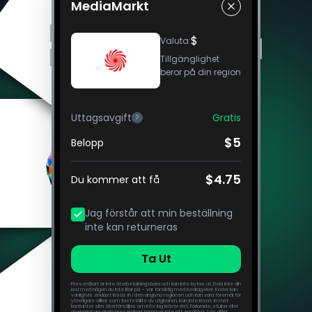
MediaMarkt
$
Valuta
:
Tillgänglighet
beror på din region
Uttagsavgift
Gratis
?
$5
Belopp
$4.75
Du kommer att få
Jag förstår att min beställning
inte kan returneras
Ta Ut
Presentkort är inte återbetalningsbara och kan inte bytas ut. Dela inte din
kod med någon du inte litar på – var försiktig med bedrägerier. Koder kan
vanligtvis endast lösas in i den angivna regionen och kan vara föremål för
ytterligare villkor som fastställts av utgivaren. Kan inte lösas in mot
kontanter eller återförsäljas om inte lag kräver det. Förlorade, stulna eller
obehörigt använda presentkort kommer inte att ersättas. Läs alltid