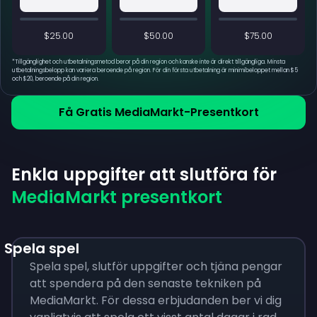
$25.00
$50.00
$75.00
*
Tillgänglighet och utbetalningsmetod beror på din region och kanske inte är direkt tillgängliga. Minsta
utbetalningsbelopp kan variera beroende på region. För din första utbetalning är minimibeloppet mellan $5
och $20, beroende på din region.
Få Gratis MediaMarkt-Presentkort
Enkla uppgifter att slutföra för
MediaMarkt presentkort
Spela spel
Spela spel, slutför uppgifter och tjäna pengar
att spendera på den senaste tekniken på
MediaMarkt. För dessa erbjudanden ber vi dig