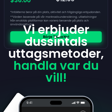
$36.00
*Intäkterna beror på din plats, aktivitet och tillgängliga erbjudanden.
**
Värden baserade på vår marknadsundersökning; utbetalningar
från enskilda plattformar kan variera beroende på plats och
Vi erbjuder
användaraktivitet
dussintals
Börja Tjäna Nu!
uttagsmetoder,
handla var du
vill!
9:41