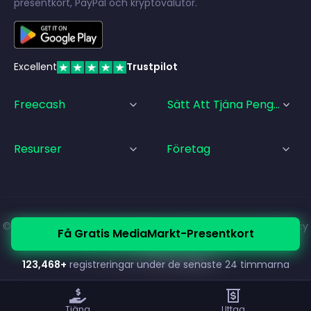
presentkort, PayPal och kryptovalutor.
Excellent
Trustpilot
Freecash
Sätt Att Tjäna Pengar
Resurser
Företag
© Freecash
2026
•
Användarvillkor
•
Integritetspolicy
•
Cookiepolicy
Få Gratis MediaMarkt-Presentkort
•
Avtryck
123,468
+
registreringar under de senaste 24 timmarna
Tjäna
Uttag