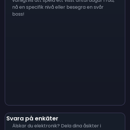
vanligtvis att spela ett visst antal dagar i rad,
nå en specifik nivå eller besegra en svår
boss!
Monopoly
$
215
Svara på enkäter
Älskar du elektronik? Dela dina åsikter i