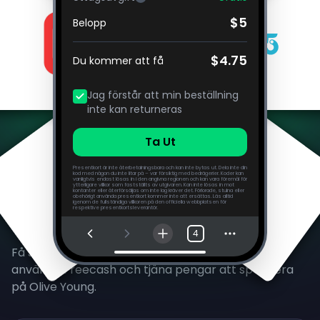
$5
Belopp
$4.75
Du kommer att få
Jag förstår att min beställning
inte kan returneras
Ta Ut
Presentkort är inte återbetalningsbara och kan inte bytas ut. Dela inte din
kod med någon du inte litar på – var försiktig med bedrägerier. Koder kan
vanligtvis endast lösas in i den angivna regionen och kan vara föremål för
ytterligare villkor som fastställts av utgivaren. Kan inte lösas in mot
kontanter eller återförsäljas om inte lag kräver det. Förlorade, stulna eller
obehörigt använda presentkort kommer inte att ersättas. Läs alltid
igenom de fullständiga villkoren på den officiella webbplatsen för
respektive presentkortsleverantör.
Vanliga frågor
4
Få svar på de vanligaste frågorna vi får om att
använda Freecash och tjäna pengar att spendera
på Olive Young.