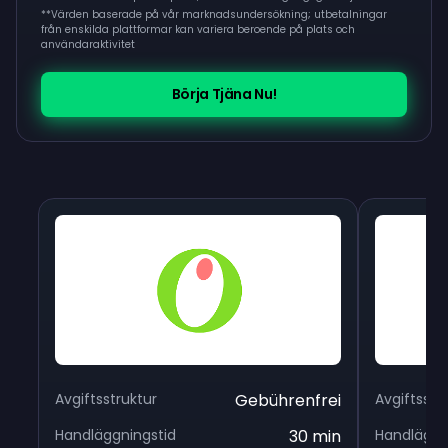
**
Värden baserade på vår marknadsundersökning; utbetalningar
från enskilda plattformar kan variera beroende på plats och
användaraktivitet
Börja Tjäna Nu!
Avgiftsstruktur
Gebührenfrei
Avgiftsstr
Handläggningstid
30 min
Handläggn