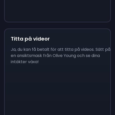
Sign up
Sign up
Sign up
$10
$1.00
$3.50
Titta på videor
Ja, du kan få betalt för att titta på videos. Sätt på
en ansiktsmask från Olive Young och se dina
intäkter växa!