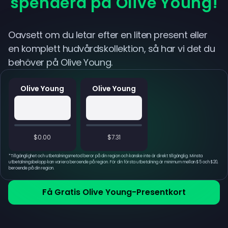
spendera på Olive Young!
Oavsett om du letar efter en liten present eller
en komplett hudvårdskollektion, så har vi det du
behöver på Olive Young.
Olive Young
Olive Young
$0.00
$7.31
*
Tillgänglighet och utbetalningsmetod beror på din region och kanske inte är direkt tillgänglig. Minsta
utbetalningsbelopp kan variera beroende på region. För din första utbetalning är minimum mellan $5 och $20,
beroende på din region.
Få Gratis Olive Young-Presentkort