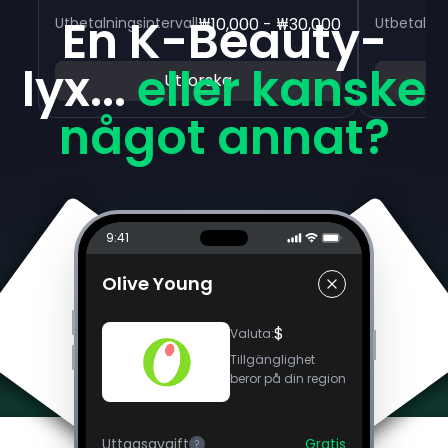
En K-Beauty-
Utbetalningsintervall
₩10,000 - ₩30,000
Utbetalnin
lyx...
eller kanske
Utforska
något annat?
9:41
Olive Young
$
Valuta
:
Tillgänglighet
beror på din region
Uttagsavgift
Gratis
?