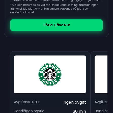
*Intäkterna beror på din plats, aktivitet och tillgängliga erbjudanden.
**
Värden baserade på vår marknadsundersökning; utbetalningar
från enskilda plattformar kan variera beroende på plats och
användaraktivitet
Börja Tjäna Nu!
Avgiftsstruktur
Ingen avgift
Avgiftsstr
Handläggningstid
30 min
Handläggn