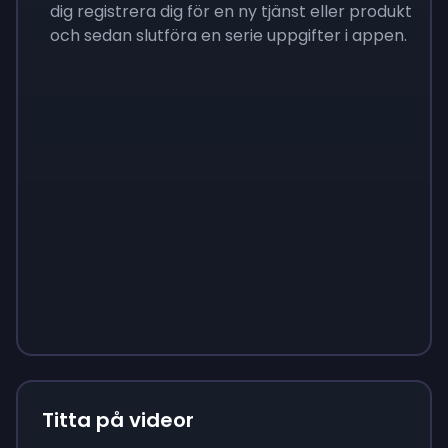
dig registrera dig för en ny tjänst eller produkt
och sedan slutföra en serie uppgifter i appen.
Sign up
Sign up
Sign up
$10
$1.00
$3.50
Titta på videor