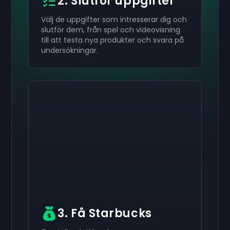
2. Slutför uppgifter
Välj de uppgifter som intresserar dig och
slutför dem, från spel och videovisning
till att testa nya produkter och svara på
undersökningar.
Aktivera din
Aktivera din
Aktivera din
$50
$30
$10
Presentkort
Presentkort
Presentkort
now
now
now
Du har framgångsrikt tagit emot din
Du har framgångsrikt tagit emot din
Du har framgångsrikt tagit emot din
$50
$30
$10
presentkort.
Använd det på ditt konto.
presentkort. Använd det på ditt konto.
presentkort. Använd det på ditt konto.
3. Få Starbucks