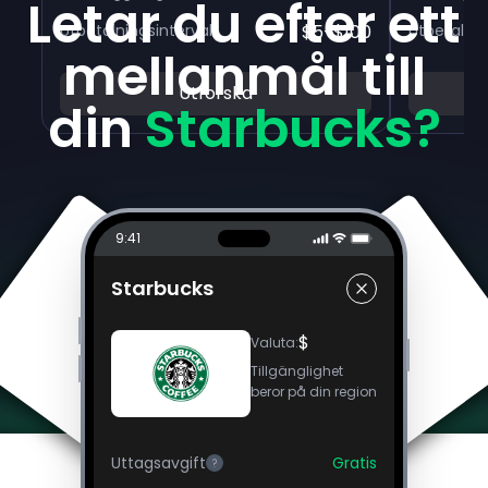
Letar du efter ett
Utbetalningsintervall
$5-$100
Utbetalnin
mellanmål till
Utforska
din
Starbucks?
9:41
Starbucks
$
Valuta
:
Tillgänglighet
beror på din region
Uttagsavgift
Gratis
?