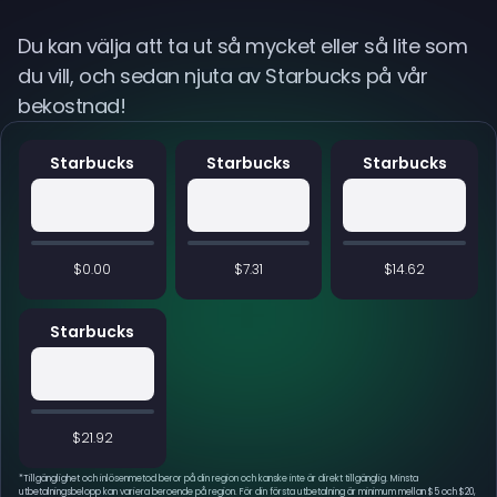
Du kan välja att ta ut så mycket eller så lite som
du vill, och sedan njuta av Starbucks på vår
bekostnad!
Starbucks
Starbucks
Starbucks
$0.00
$7.31
$14.62
Starbucks
$21.92
*
Tillgänglighet och inlösenmetod beror på din region och kanske inte är direkt tillgänglig. Minsta
utbetalningsbelopp kan variera beroende på region. För din första utbetalning är minimum mellan $5 och $20,