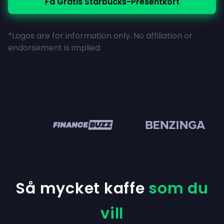
Få Gratis Starbucks-Presentkort
*Logos are for information only. No affiliation or
endorsement is implied.
en
Så mycket kaffe
som du
vill