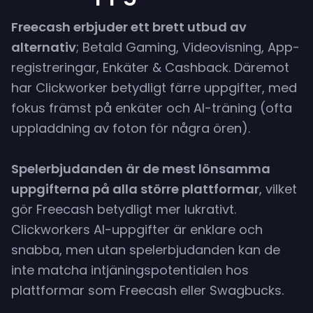
Crypto-uttag
Freecash erbjuder ett brett utbud av
alternativ
; Betald Gaming, Videovisning, App-
Banköverföring
registreringar, Enkäter & Cashback. Däremot
har Clickworker betydligt färre uppgifter, med
Min. utbetalning
fokus främst på enkäter och AI-träning (ofta
uppladdning av foton för några ören).
Spelerbjudanden är de mest lönsamma
uppgifterna på alla större plattformar
, vilket
gör Freecash betydligt mer lukrativt.
Clickworkers AI-uppgifter är enklare och
snabba, men utan spelerbjudanden kan de
inte matcha intjäningspotentialen hos
plattformar som Freecash eller Swagbucks.