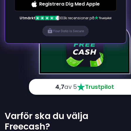
Registrera Dig Med Apple
Utmärkt
303k recensioner på
Your Data is Secure
4,7
av 5
Trustpilot
Varför ska du välja
Freecash?