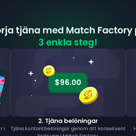
rja tjäna med Match Factory
3 enkla steg!
$96.00
!
2
.
Tjäna belöningar
r i
Tjäna kontantbelöningar genom att konsekvent
levla upp i Match Factory.