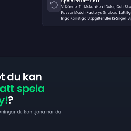
Spela På Ditt Sätt
Vi Känner Till Mekaniken I Detalj Och 
Passar Match Factorys Snabba, Lättillg
Inga Konstiga Uppgifter Eller Krångel; 
t du kan
att spela
y!
?
löningar du kan tjäna när du