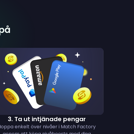
 på
3
.
Ta ut intjänade pengar
Hoppa enkelt över nivåer i Match Factory
genom att köpa nivåboosts med dina