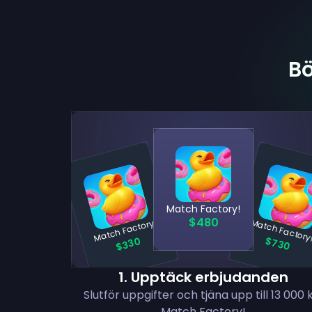
Bö
Match Factory!
$480
Match Factory!
Match Factory
$330
$730
1
.
Upptäck erbjudanden
Slutför uppgifter och tjäna upp till 13 000 k
Match Factory!