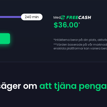
240
min
Med
$36.00
*
*Intäkterna beror på din plats, aktiv
**
Värden baserade på vår marknads
enskilda plattformar kan variera be
 säger om
att tjäna penga