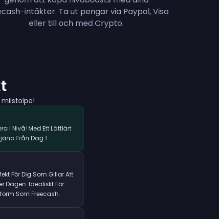
cash-intäkter. Ta ut pengar via Paypal, Visa
eller till och med Crypto.
t
 milstolpe!
a I Nivå! Med Ett Lättlärt
jäna Från Dag 1
fekt För Dig Som Gillar Att
 Dagen. Idealiskt För
tform Som Freecash.