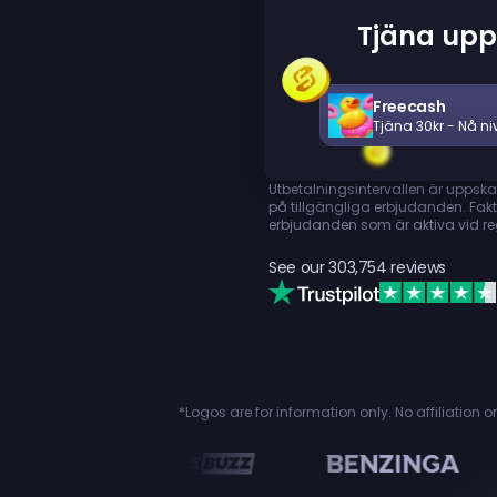
Tjäna upp 
Freecash
Tjäna 30kr - Nå ni
Utbetalningsintervallen är uppska
på tillgängliga erbjudanden. Fakti
erbjudanden som är aktiva vid regis
See our
303,754
reviews
*Logos are for information only. No affiliation 
n