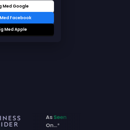
ig Med Google
g Med Facebook
ig Med Apple
As
Seen
On...*