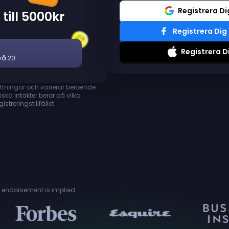
Registrera D
till 5000kr
Registrera Di
Registrera D
vå 20
ttningar och varierar beroende
ska intäkter beror på vilka
treringstillfället.
or endorsement is implied.