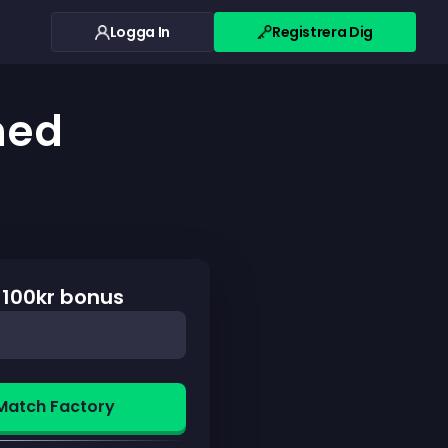
Logga In
Registrera Dig
med
 100kr bonus
Match Factory