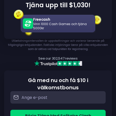
Tjäna upp till $1,030!
Freecash
Vinn 1000 Cash Games och tjäna
5000kr
Utbetalningsintervallen är uppskattningar och varierar beroende på
tillgängliga erbjudanden. Faktiska intjäningar beror på vilka erbjudanden
som är aktiva vid tidpunkten för registrering.
See our
302,547
reviews
Gå med nu och få $10 i
välkomstbonus
Börja Tjäna Med Solitaire Clash