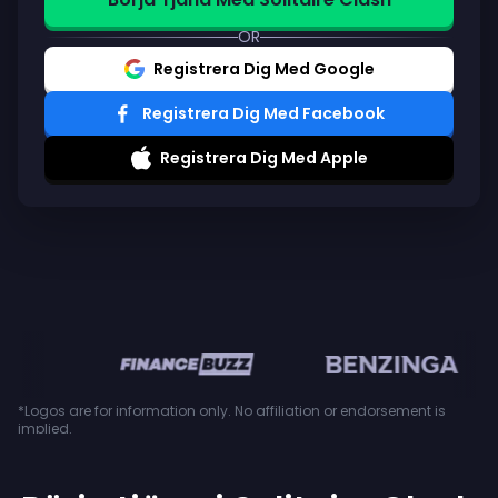
OR
Registrera Dig Med Google
Registrera Dig Med Facebook
Registrera Dig Med Apple
en
*Logos are for information only. No affiliation or endorsement is
implied.