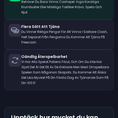
Behöver Du Bara Vinna Cashspel. Inga Konstiga
Krumbukter Eller Märkliga Taktiker Krävs; Spela Och
Njut.
Flera Sätt Att Tjäna
Du Vinner Riktiga Pengar För Att Vinna I Solitaire Clash,
Helt Separat Från Pengarna Du Kommer Att Tjäna På
Freecash.
Oändlig Återspelbarhet
Vi Har Alla Spelat Patiens Förut, Och Om Du Inte Har
Gjort Det Är Det Ett Av De Enklaste Men Mest Omspelbara
Spelen Som Någonsin Skapats. Du Kommer Att Älska
Det Lika Mycket På Din Första Dag Av Tjänande Som På
Din 100:e!
Upptäck hur mycket du kan