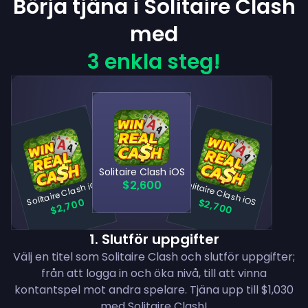
Börja tjäna i Solitaire Clash
med
3 enkla steg!
Solitaire Clash iOS
Solitaire Clash iOS
Solitaire Clash iOS
$2,600
$2,700
$2,700
1
.
Slutför uppgifter
Välj en titel som Solitaire Clash och slutför uppgifter;
från att logga in och öka nivå, till att vinna
kontantspel mot andra spelare. Tjäna upp till $1,030
med Solitaire Clash!