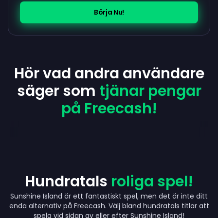
Börja Nu!
Hör vad andra användare
säger som
tjänar pengar
på Freecash!
Hundratals
roliga spel!
Sunshine Island är ett fantastiskt spel, men det är inte ditt
enda alternativ på Freecash. Välj bland hundratals titlar att
Up to $440
spela vid sidan av eller efter Sunshine Island!