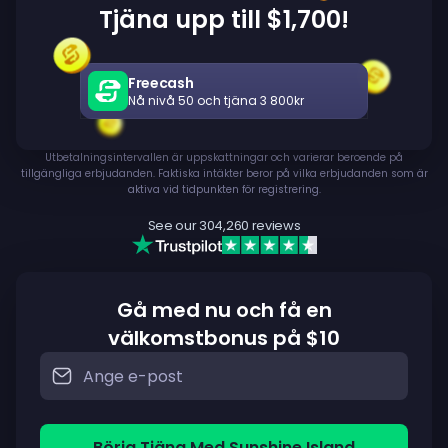
Tjäna upp till $1,700!
Freecash
Nå nivå 50 och tjäna 3 800kr
Utbetalningsintervallen är uppskattningar och varierar beroende på
tillgängliga erbjudanden. Faktiska intäkter beror på vilka erbjudanden som är
aktiva vid tidpunkten för registrering.
See our
304,260
reviews
Gå med nu och få en
välkomstbonus på $10
Börja Tjäna Med Sunshine Island