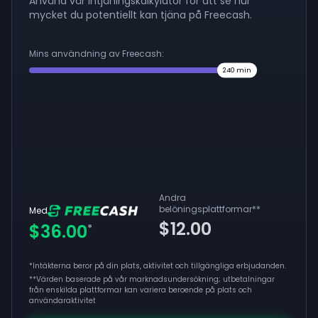
Använd vår intjäningskalkylator för att se hur
mycket du potentiellt kan tjäna på Freecash.
Mins användning av Freecash:
240
min
Andra
belöningsplattformar
**
Med
$12.00
$36.00
*
*Intäkterna beror på din plats, aktivitet och tillgängliga erbjudanden.
**
Värden baserade på vår marknadsundersökning; utbetalningar
från enskilda plattformar kan variera beroende på plats och
användaraktivitet