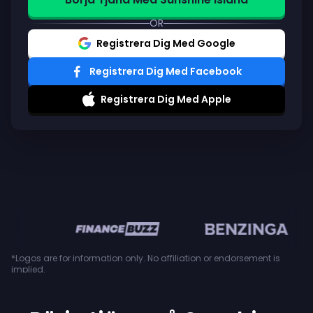
OR
Registrera Dig Med Google
Registrera Dig Med Facebook
Registrera Dig Med Apple
en
*Logos are for information only. No affiliation or endorsement is
implied.