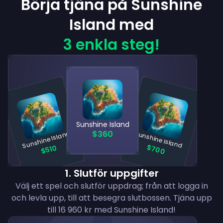
Börja tjäna på Sunshine
Island med
3 enkla steg!
Sunshine Island
$360
Sunshine Island
Sunshine Island
$700
$510
1
.
Slutför uppgifter
Välj ett spel och slutför uppdrag; från att logga in
och levla upp, till att besegra slutbossen. Tjäna upp
till 16 960 kr med Sunshine Island!