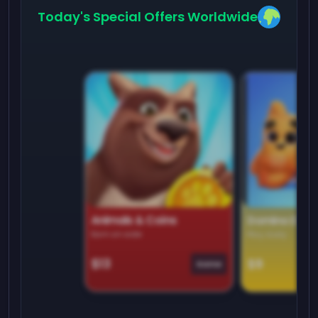
Today's Special Offers Worldwide
Animals & Coins
Domino Dre
Earn on side
Play daily
$13
$9
Game