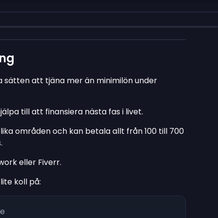
ing
la sätten att tjäna mer än minimilön under
älpa till att finansiera nästa fas i livet.
ika områden och kan betala allt från 100 till 700
.
ork eller Fiverr.
te koll på:
de