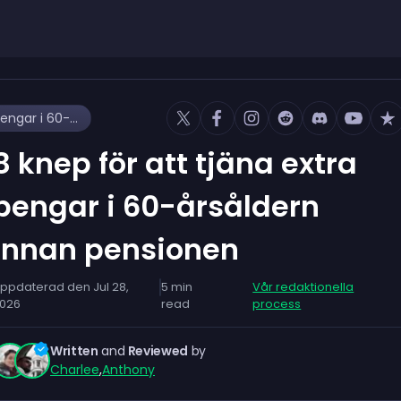
8 knep för att tjäna extra pengar i 60-årsåldern innan pensionen
8 knep för att tjäna extra
pengar i 60-årsåldern
innan pensionen
ppdaterad den
Jul 28,
5
min
Vår redaktionella
026
read
process
Written
and
Reviewed
by
Charlee
,
Anthony