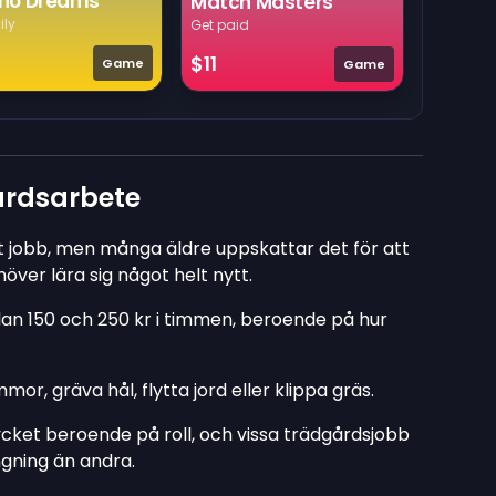
no Dreams
Match Masters
ily
Get paid
$11
Game
Game
årdsarbete
 jobb, men många äldre uppskattar det för att
över lära sig något helt nytt.
lan 150 och 250 kr i timmen, beroende på hur
r, gräva hål, flytta jord eller klippa gräs.
cket beroende på roll, och vissa trädgårdsjobb
gning än andra.