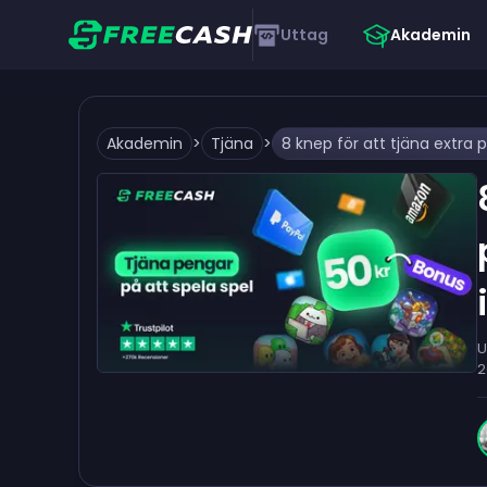
Uttag
Akademin
Akademin
>
Tjäna
>
U
2