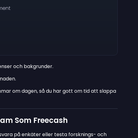
ment
tenser och bakgrunder.
ånaden.
immar om dagen, så du har gott om tid att slappa
ram Som Freecash
svara på enkäter eller testa forsknings- och