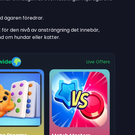
ad ägaren föredrar.
t för den nivå av ansträngning det innebär,
d om hundar eller katter.
wide
Live Offers