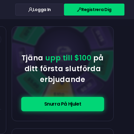
Logga In
Registrera Dig
$0.10
$5.00
$5.00
$0.10
$0.10
Tjäna
upp till $100
på
$5.00
ditt första slutförda
erbjudande
$5.00
$0.10
$100
Snurra På Hjulet