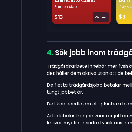
Domi
Animals & Coins
Play da
Earn on side
$9
$13
Game
Sök jobb inom trädg
Trädgårdsarbete innebär mer fysiskt
det håller dem aktiva utan att de beh
De flesta trädgårdsjobb betalar mel
tungt jobbet är.
Det kan handla om att plantera blommo
Arbetsbelastningen varierar jättemy
kräver mycket mindre fysisk ansträn