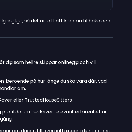
lgängliga, så det är lätt att komma tillbaka och
för dig som hellre skippar onlinegig och vill
mmen, beroende på hur länge du ska vara där, vad
handlar om.
Rover eller TrustedHouseSitters.
g profil där du beskriver relevant erfarenhet är
igång.
mar om dagen till övernattningar i djurägarens