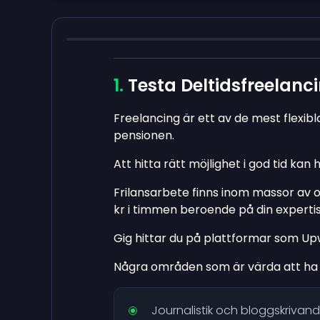
Testa Deltidsfreelanc
Freelancing är ett av de mest flexib
pensionen.
Att hitta rätt möjlighet i god tid kan hj
Frilansarbete finns inom massor av ol
kr i timmen beroende på din expertis
Gig hittar du på plattformar som Upw
Några områden som är värda att ha li
Journalistik och bloggskrivan