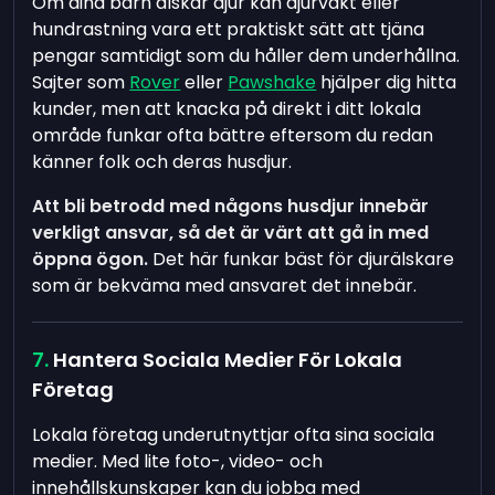
Om dina barn älskar djur kan djurvakt eller
hundrastning vara ett praktiskt sätt att tjäna
pengar samtidigt som du håller dem underhållna.
Sajter som
Rover
eller
Pawshake
hjälper dig hitta
kunder, men att knacka på direkt i ditt lokala
område funkar ofta bättre eftersom du redan
känner folk och deras husdjur.
Att bli betrodd med någons husdjur innebär
verkligt ansvar, så det är värt att gå in med
öppna ögon.
Det här funkar bäst för djurälskare
som är bekväma med ansvaret det innebär.
Hantera Sociala Medier För Lokala
Företag
Lokala företag underutnyttjar ofta sina sociala
medier. Med lite foto-, video- och
innehållskunskaper kan du jobba med