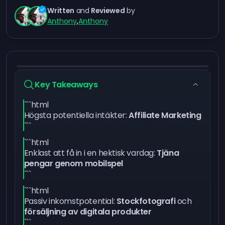
Written
and
Reviewed
by
Anthony
,
Anthony
Key Takeaways
```html
Högsta potentiella intäkter:
Affiliate Marketing
```
```html
Enklast att få in i en hektisk vardag:
Tjäna
pengar genom mobilspel
```
```html
Passiv inkomstpotential:
Stockfotografi
och
försäljning av digitala produkter
```