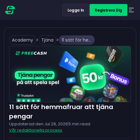
Logga In
Registrera Dig
Academy
>
Tjäna
>
11 sätt för hemmafruar att tjäna pengar
11 sätt för hemmafruar att tjäna
pengar
Uppdaterad den
Jul 28, 2026
5
min read
Vår redaktionella process