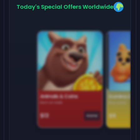
Today's Special Offers Worldwide
Animals & Coins
Domino Dre
Earn on side
Play daily
$13
$9
Game