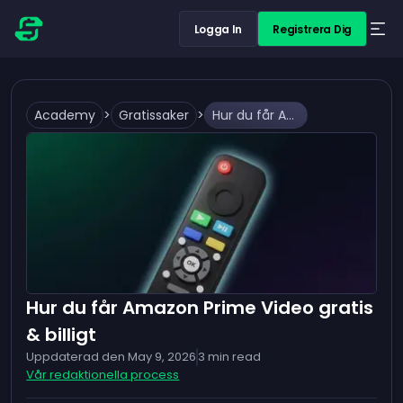
Logga In
Registrera Dig
Academy
>
Gratissaker
>
Hur du får Amazon Prime Video gratis & billigt
Hur du får Amazon Prime Video gratis
& billigt
Uppdaterad den
May 9, 2026
3
min read
Vår redaktionella process