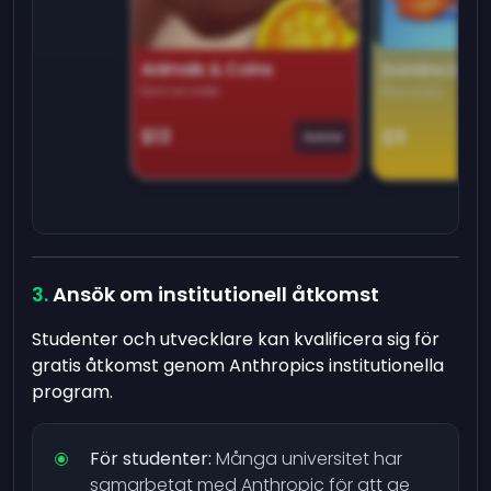
Animals & Coins
Domino Dre
Earn on side
Play daily
$13
$9
Game
Ansök om institutionell åtkomst
Studenter och utvecklare kan kvalificera sig för
gratis åtkomst genom Anthropics institutionella
program.
För studenter:
Många universitet har
samarbetat med Anthropic för att ge