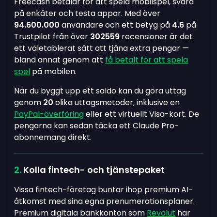
Freecash betalar för att spela mobilspel, svara
på enkäter och testa appar. Med över
94.600.000
användare och ett betyg på
4.6
på
Trustpilot från över
302559
recensioner är det
ett väletablerat sätt att tjäna extra pengar —
bland annat genom att
få betalt för att spela
spel
på mobilen.
När du byggt upp ett saldo kan du göra uttag
genom
20
olika uttagsmetoder, inklusive en
PayPal-överföring
eller ett virtuellt Visa-kort. De
pengarna kan sedan täcka ett Claude Pro-
abonnemang direkt.
Kolla fintech- och tjänstepaket
Vissa fintech-företag buntar ihop premium AI-
åtkomst med sina egna prenumerationsplaner.
Premium digitala bankkonton som
Revolut
har