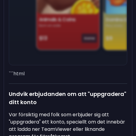
Animals & Coins
Domino Dre
Earn on side
Play daily
$13
$9
Game
```html
Undvik erbjudanden om att "uppgradera"
ditt konto
Var försiktig med folk som erbjuder sig att
"uppgradera" ett konto, speciellt om det innebär
att ladda ner TeamViewer eller liknande