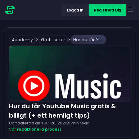
Logga In
Registrera Dig
Academy
>
Gratissaker
>
Hur du får Youtube Music gratis & billigt (+ ett hemligt tips)
Hur du får Youtube Music gratis &
billigt (+ ett hemligt tips)
Uppdaterad den
Jul 28, 2026
5
min read
Vår redaktionella process