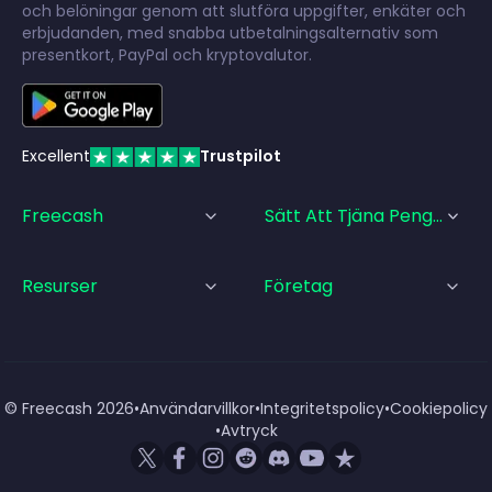
och belöningar genom att slutföra uppgifter, enkäter och
erbjudanden, med snabba utbetalningsalternativ som
presentkort, PayPal och kryptovalutor.
Excellent
Trustpilot
Freecash
Sätt Att Tjäna Pengar
Resurser
Företag
© Freecash
2026
•
Användarvillkor
•
Integritetspolicy
•
Cookiepolicy
•
Avtryck