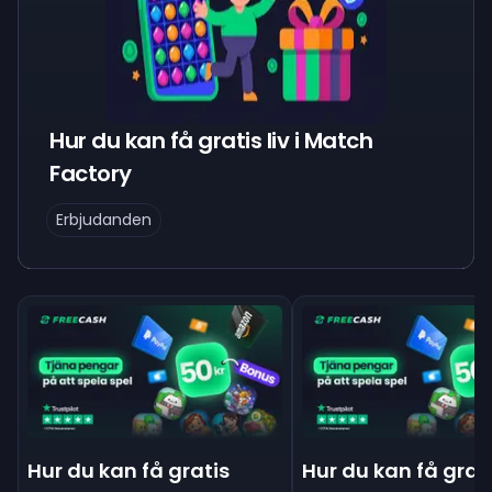
Hur du kan få gratis liv i Match
Factory
Erbjudanden
Hur du kan få gratis
Hur du kan få grat