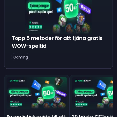
Topp 5 metoder för att tjäna gratis
WOW-speltid
Gaming
En realistisk guide till att
20 bästa CS2-skin