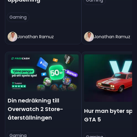
Gaming
Gaming
Jonathan Ramuz
Jonathan Ramuz
Din nedräkning till
Overwatch 2 Store-
Hur man byter språ
återställningen
GTA 5
Gaming