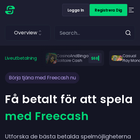
Logga In
Registrera Dig
Overview
CasinoAndBingo
Casual
Liveutbetalning
$68
Solitaire Cash
Play Mon
Börja tjäna med Freecash nu
Få betalt för att spela
med Freecash
Utforska de bästa betalda spelmöjligheterna