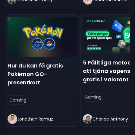
5 Pålitliga metoder
Hur du kan få gratis
att tjäna vapensk
Pokémon GO-
gratis i Valorant
presentkort
Gaming
Gaming
Jonathan Ramuz
Charlee Anthony