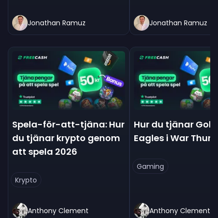
Jonathan Ramuz
Jonathan Ramuz
Spela-för-att-tjäna: Hur
Hur du tjänar Gol
du tjänar krypto genom
Eagles i War Thun
att spela 2026
Gaming
Krypto
Anthony Clement
Anthony Clement