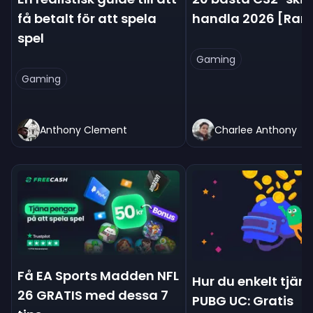
få betalt för att spela
handla 2026 [Ran
spel
Gaming
Gaming
Anthony Clement
Charlee Anthony
Få EA Sports Madden NFL
Hur du enkelt tjän
26 GRATIS med dessa 7
PUBG UC: Gratis