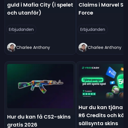
guld i Mafia City (i spelet
Claims i Marvel Str
och utanför)
Force
Erbjudanden
Erbjudanden
Charlee Anthony
Charlee Anthony
Hur du kan tjäna g
R6 Credits och kö
Hur du kan få CS2-skins
sällsynta skins
gratis 2026