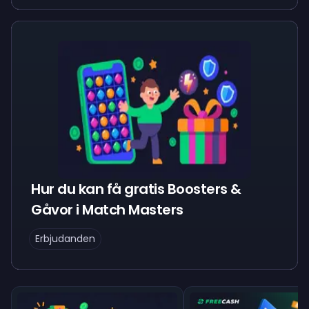
Hur du kan få gratis Boosters &
Gåvor i Match Masters
Erbjudanden