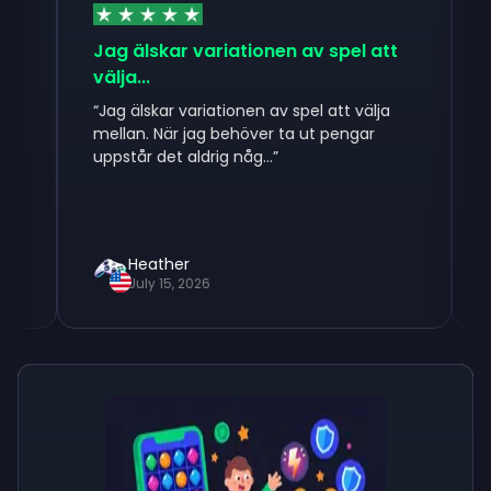
Jag älskar variationen av spel att
Ja, den
välja...
FAKTISK
“
Jag älskar variationen av spel att välja
“
Lättförst
mellan. När jag behöver ta ut pengar
av spel,
uppstår det aldrig någ...
”
mer!!!! Det
Heather
Ange
July 15, 2026
July 