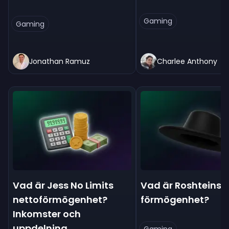
Gaming
Gaming
Jonathan Ramuz
Charlee Anthony
Vad är Jess No Limits
Vad är Roshteins
nettoförmögenhet?
förmögenhet?
Inkomster och
uppdelning