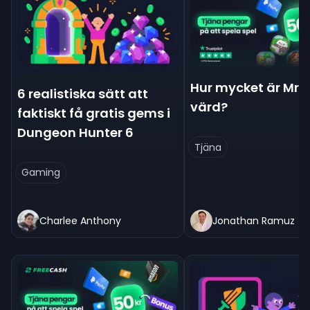
Hur mycket är MrB
6 realistiska sätt att
värd?
faktiskt få gratis gems i
Dungeon Hunter 6
Tjäna
Gaming
Charlee Anthony
Jonathan Ramuz