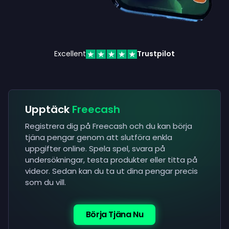
Excellent
Trustpilot
Upptäck
Freecash
Registrera dig på Freecash och du kan börja
tjäna pengar genom att slutföra enkla
uppgifter online. Spela spel, svara på
undersökningar, testa produkter eller titta på
videor. Sedan kan du ta ut dina pengar precis
som du vill.
Börja Tjäna Nu