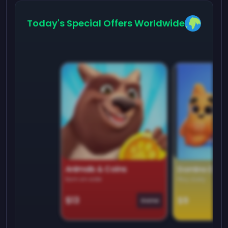
Today's Special Offers Worldwide
Animals & Coins
Domino Dre
Earn on side
Play daily
$13
$9
Game