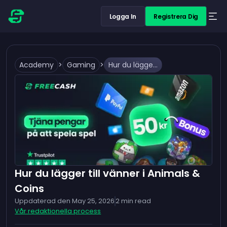
Logga In
Registrera Dig
Academy
>
Gaming
>
Hur du lägger till vänner i Animals & Coins
Hur du lägger till vänner i Animals &
Coins
Uppdaterad den
May 25, 2026
2
min read
Vår redaktionella process