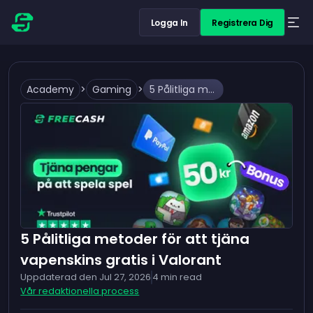
Logga In
Registrera Dig
Academy
>
Gaming
>
5 Pålitliga metoder för att tjäna vapenskins gratis i Valorant
5 Pålitliga metoder för att tjäna
vapenskins gratis i Valorant
Uppdaterad den
Jul 27, 2026
4
min read
Vår redaktionella process