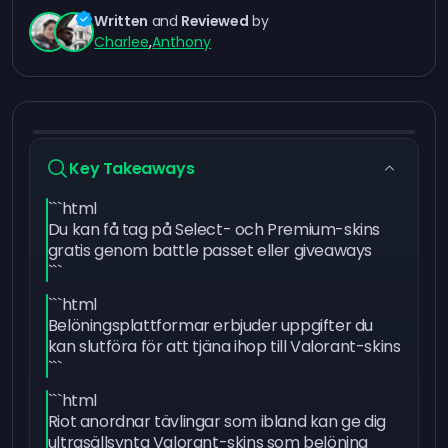
Written
and
Reviewed
by
Charlee
,
Anthony
Key Takeaways
```html
Du kan få tag på Select- och Premium-skins
gratis genom battle passet eller giveaways
```
```html
Belöningsplattformar erbjuder uppgifter du
kan slutföra för att tjäna ihop till Valorant-skins
```
```html
Riot anordnar tävlingar som ibland kan ge dig
ultrasällsynta Valorant-skins som belöning