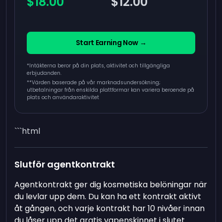
$18.00
$12.00
Start Earning Now →
*Intäkterna beror på din plats, aktivitet och tillgängliga
erbjudanden.
**
Värden baserade på vår marknadsundersökning;
utbetalningar från enskilda plattformar kan variera beroende på
plats och användaraktivitet
```html
Slutför agentkontrakt
Agentkontrakt ger dig kosmetiska belöningar när
du levlar upp dem. Du kan ha ett kontrakt aktivt
åt gången, och varje kontrakt har 10 nivåer innan
du låser upp det gratis vapenskinnet i slutet.