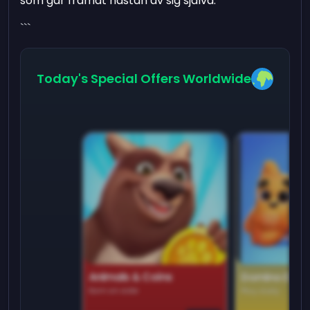
som går framåt nästan av sig själva.
```
Today's Special Offers Worldwide
Animals & Coins
Domino Dre
Earn on side
Play daily