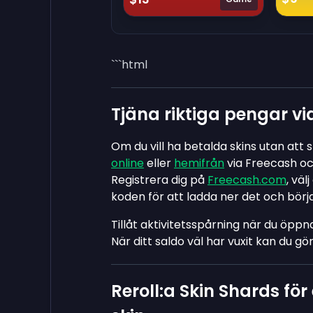
```html
Tjäna riktiga pengar vi
Om du vill ha betalda skins utan at
online
eller
hemifrån
via Freecash o
Registrera dig på
Freecash.com
, väl
koden för att ladda ner det och börja
Tillåt aktivitetsspårning när du öppn
När ditt saldo väl har vuxit kan du gö
Reroll:a Skin Shards f