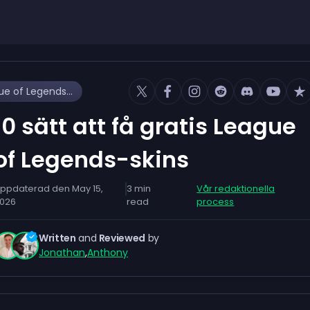
10 sätt att få gratis League of Legends-skins
10 sätt att få gratis League
of Legends-skins
ppdaterad den
May 15,
3
min
Vår redaktionella
026
read
process
Written
and
Reviewed
by
Jonathan
,
Anthony