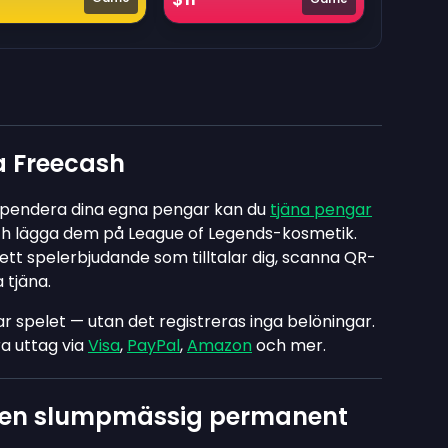
a Freecash
t spendera dina egna pengar kan du
tjäna pengar
ch lägga dem på League of Legends-kosmetik.
j ett spelerbjudande som tilltalar dig, scanna QR-
 tjäna.
ar spelet — utan det registreras inga belöningar.
ra uttag via
Visa
,
PayPal
,
Amazon
och mer.
ör en slumpmässig permanent