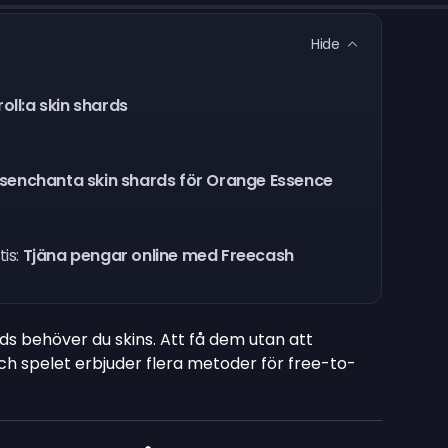
Hide
roll:a skin shards
isenchanta skin shards för Orange Essence
tis:
Tjäna pengar online med Freecash
nds behöver du skins. Att få dem utan att
och spelet erbjuder flera metoder för free-to-