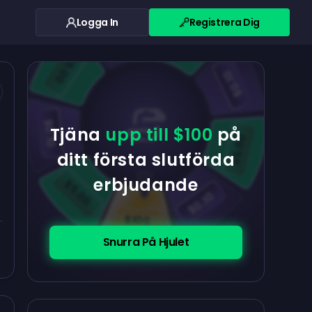
Logga In
Registrera Dig
$0.10
$5.00
$5.00
$0.10
$0.10
Tjäna
upp till $100
på
$5.00
ditt första slutförda
erbjudande
$5.00
$0.10
$100
Snurra På Hjulet