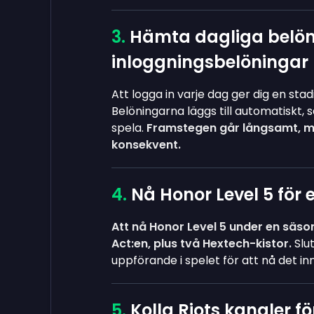
Hämta dagliga belön
inloggningsbelöningar
Att logga in varje dag ger dig en sta
Belöningarna läggs till automatiskt, 
spela.
Framstegen går långsamt, m
konsekvent.
Nå Honor Level 5 för 
Att nå Honor Level 5 under en säson
Act:en, plus två Hextech-kistor.
Slu
uppförande i spelet för att nå det in
Kolla Riots kanaler f