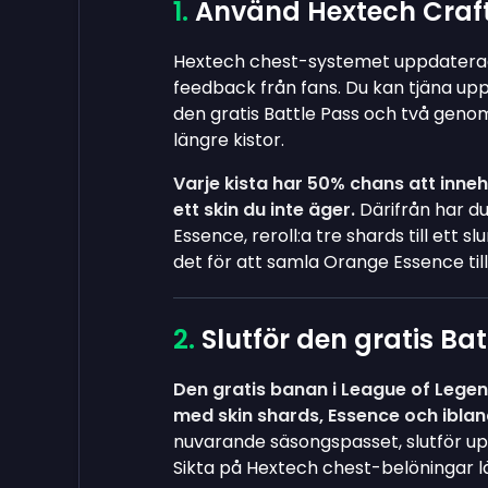
Använd Hextech Crafti
Hextech chest-systemet uppdaterades
feedback från fans. Du kan tjäna upp 
den gratis Battle Pass och två gen
längre kistor.
Varje kista har 50% chans att inne
ett skin du inte äger.
Därifrån har d
Essence, reroll:a tre shards till ett
det för att samla Orange Essence till
Slutför den gratis B
Den gratis banan i League of Lege
med skin shards, Essence och iblan
nuvarande säsongspasset, slutför up
Sikta på Hextech chest-belöningar l