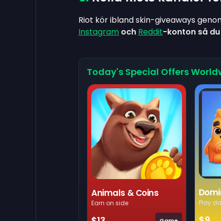
Riot kör ibland skin-giveaways gen
Instagram
och
Reddit
-konton så du
Today's Special Offers World
Domi
Animals & Coins
Play da
Earn on side
$9
$13
Game