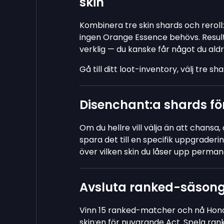
skin
Kombinera tre skin shards och reroll
ingen Orange Essence behövs. Result
verklig — du kanske får något du ald
Gå till ditt loot-inventory, välj tre sh
Disenchant:a shards för 
Om du hellre vill välja än att chansa
spara det till en specifik uppgraderin
över vilken skin du låser upp perman
Avsluta ranked-säsonge
Vinn 15 ranked-matcher och nå Honor 
skin:en för nuvarande Act. Spela ran