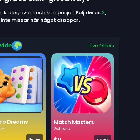
om koder, event och kampanjer.
Följ deras
X
,
 inte missar när något droppar.
wide
Live Offers
no Dreams
Match Masters
ily
Get paid
$11
Game
Game