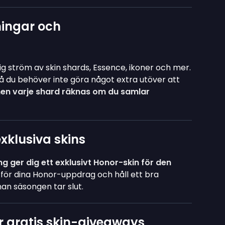
ingar och
dig ström av skin shards, Essence, ikoner och mer.
så du behöver inte göra något extra utöver att
en varje shard räknas om du samlar
exklusiva skins
g ger dig ett exklusivt Honor-skin för den
tför dina Honor-uppdrag och håll ett bra
nan säsongen tar slut.
ör gratis skin-giveaways