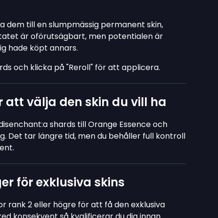
:a dem till en slumpmässig permanent skin,
atet är oförutsägbart, men potentialen är
rig hade köpt annars.
ards och klicka på "Reroll" för att applicera.
att välja den skin du vill ha
, disenchant:a shards till Orange Essence och
g. Det tar längre tid, men du behåller full kontroll
ent.
r för exklusiva skins
rank 2 eller högre för att få den exklusiva
ked konsekvent så kvalificerar du dig innan