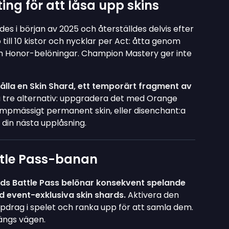
ng för att låsa upp skins
 i början av 2025 och återställdes delvis efter
till 10 kistor och nycklar per Act: åtta genom
om Honor-belöningar. Champion Mastery ger inte
hålla en Skin Shard, ett temporärt fragment av
u tre alternativ: uppgradera det med Orange
 slumpmässigt permanent skin, eller disenchant:a
 din nästa upplåsning.
attle Pass-banan
nds Battle Pass belönar konsekvent spelande
d event-exklusiva skin shards.
Aktivera den
pdrag i spelet och ranka upp för att samla dem.
ängs vägen.