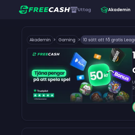
Uttag
Akademin
Akademin
>
Gaming
>
U
2