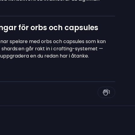
ngar för orbs och capsules
önar spelare med orbs och capsules som kan
 shards:en går rakt in i crafting-systemet —
r uppgradera en du redan har i åtanke.
1