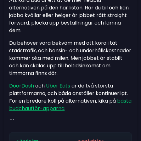
Att köra bud är ett av de mer flexibla
alternativen på den här listan. Har du bil och kan
jobba kvällar eller helger är jobbet rätt straight
forward: plocka upp beställningar och lämna
dem.
Du behöver vara bekväm med att köra i tät
stadstrafik, och bensin- och underhållskostnader
kommer öka med milen. Men jobbet är stabilt
och kan skalas upp till heltidsinkomst om
timmarna finns där.
DoorDash
och
Uber Eats
är de två största
plattformarna, och båda anställer kontinuerligt.
För en bredare koll på alternativen, kika på
bästa
budchaufför-apparna
.
```