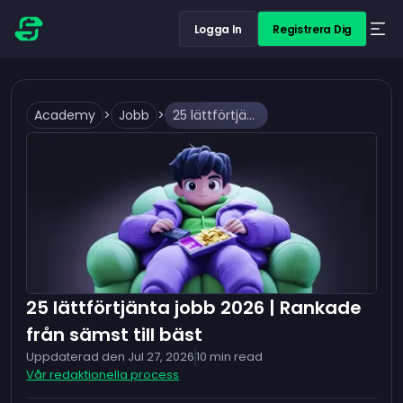
Logga In
Registrera Dig
Academy
>
Jobb
>
25 lättförtjänta jobb 2026 | Rankade från sämst till bäst
25 lättförtjänta jobb 2026 | Rankade
från sämst till bäst
Uppdaterad den
Jul 27, 2026
10
min read
Vår redaktionella process