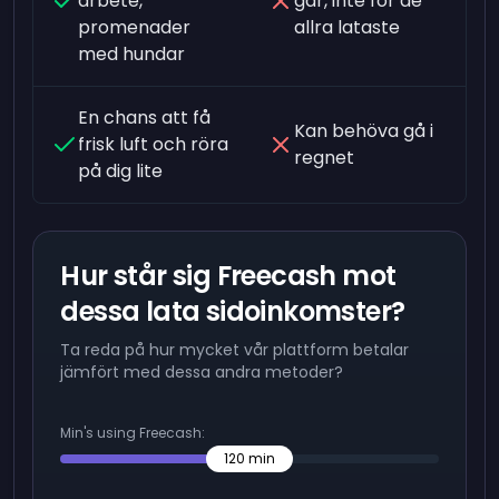
arbete,
går, inte för de
promenader
allra lataste
med hundar
En chans att få
Kan behöva gå i
frisk luft och röra
regnet
på dig lite
Hur står sig Freecash mot
dessa lata sidoinkomster?
Ta reda på hur mycket vår plattform betalar
jämfört med dessa andra metoder?
Min's using Freecash:
120
min