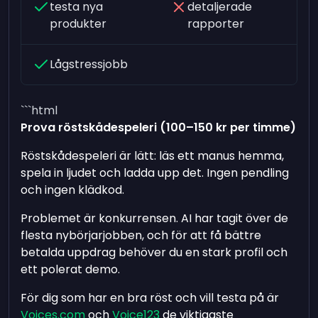
testa nya
detaljerade
produkter
rapporter
Lågstressjobb
```html
Prova röstskådespeleri (100–150 kr per timme)
Röstskådespeleri är lätt: läs ett manus hemma,
spela in ljudet och ladda upp det. Ingen pendling
och ingen klädkod.
Problemet är konkurrensen. AI har tagit över de
flesta nybörjarjobben, och för att få bättre
betalda uppdrag behöver du en stark profil och
ett polerat demo.
För dig som har en bra röst och vill testa på är
Voices.com
och
Voice123
de viktigaste