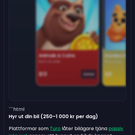
Animals & Coins
Domino Dre
Earn on side
Play daily
$13
$9
Game
```html
Hyr ut din bil (250–1 000 kr per dag)
Plattformar som
Turo
låter bilägare tjäna
passiv