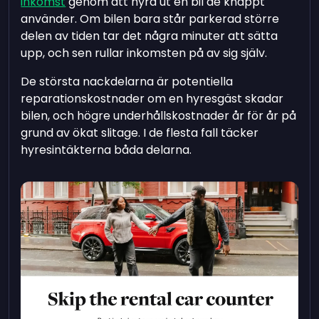
inkomst
genom att hyra ut en bil de knappt
använder. Om bilen bara står parkerad större
delen av tiden tar det några minuter att sätta
upp, och sen rullar inkomsten på av sig själv.
De största nackdelarna är potentiella
reparationskostnader om en hyresgäst skadar
bilen, och högre underhållskostnader år för år på
grund av ökat slitage. I de flesta fall täcker
hyresintäkterna båda delarna.