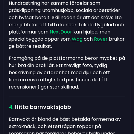
Hundrastning har samma fördelar som
gräsklippning: utomhusjobb, sociala arbetstider
och hyfsat betalt. Skillnaden är att det krävs lite
mer jobb för att hitta kunder. Lokala flygblad och
plattformar som
NextDoor
kan hjälpa, men
specialbyggda appar som
Wag
och
Rover
brukar
ge bättre resultat.
Framgång på de plattformarna beror mycket på
hur bra din profil är. Ett trevligt foto, tydlig
beskrivning av erfarenhet med djur och ett
konkurrenskraftigt startpris (innan du fått
recensioner) gör stor skillnad.
Hitta barnvaktsjobb
Barnvakt är bland de bäst betalda formerna av
extraknäck, och efterfrågan toppar på
sommaren när föräldrar behöver hjälp under