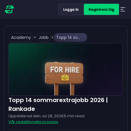
Logga In
Registrera Dig
Academy
>
Jobb
>
Topp 14 sommarextrajobb 2026 | Rankade
Topp 14 sommarextrajobb 2026 |
Rankade
Uppdaterad den
Jul 28, 2026
5
min read
Vår redaktionella process