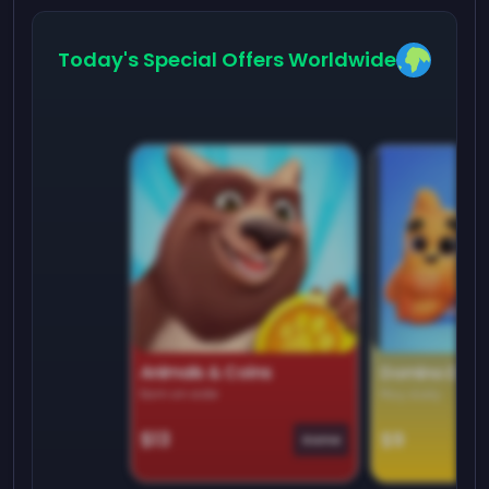
Today's Special Offers Worldwide
Animals & Coins
Domino Dre
Earn on side
Play daily
$13
$9
Game