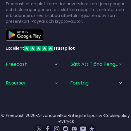
Freecash är en plattform där användare kan tjäna pengar
och belöningar genom att slutföra uppgifter, enkäter och
erbjudanden, med snabba utbetalningsalternativ som
presentkort, PayPal och kryptovalutor.
Excellent
Trustpilot
Freecash
Sätt Att Tjäna Pengar
Resurser
Företag
© Freecash
2026
•
Användarvillkor
•
Integritetspolicy
•
Cookiepolicy
•
Avtryck