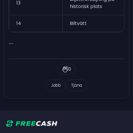
13
historisk plats
14
Biltvätt
```
0
Jobb
Tjäna