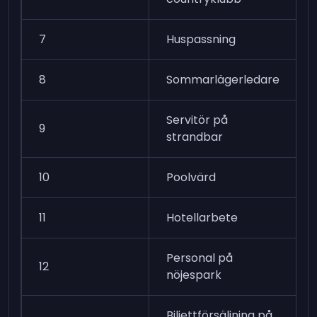
7
Huspassning
8
Sommarlägerledare
Servitör på
9
strandbar
10
Poolvärd
11
Hotellarbete
Personal på
12
nöjespark
Biljettförsäljning på