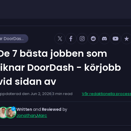
De 7 bästa jobben som liknar DoorDash - körjobb vid sidan av
De 7 bästa jobben som
liknar DoorDash - körjobb
vid sidan av
ppdaterad den
Jun 2, 2026
3
min read
Vår redaktionella proces
Written
and
Reviewed
by
Jonathan
,
Marc