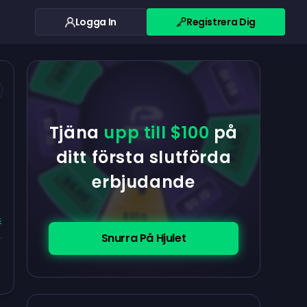
Logga In
Registrera Dig
$0.10
$5.00
$5.00
$0.10
$0.10
Tjäna
upp till $100
på
$5.00
ditt första slutförda
erbjudande
$5.00
$0.10
$100
s
Snurra På Hjulet