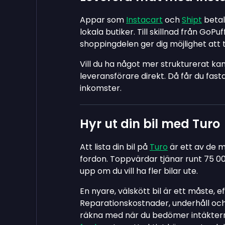
Appar som
Instacart
och
Shipt
betal
lokala butiker. Till skillnad från GoPu
shoppingdelen ger dig möjlighet att t
Vill du ha något mer strukturerat k
leveransförare direkt. Då får du fasta 
inkomster.
Hyr ut din bil med Turo
Att lista din bil på
Turo
är ett av de m
fordon. Toppvärdar tjänar runt 75 00
upp om du vill ha fler bilar ute.
En nyare, välskött bil är ett måste, e
Reparationskostnader, underhåll och 
räkna med när du bedömer intäkterna