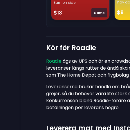
Play da
Earn on side
$9
$13
Game
Kör för Roadie
Roadie
ägs av UPS och är en crowds
leveranser längs rutter de ändå ska 
som The Home Depot och flygbolag 
Leveranserna brukar handla om bråd
grejer, så du behöver vara lite star
Konkurrensen bland Roadie-förare är
betalningen per leverans högre.
Leverera mat med Instac