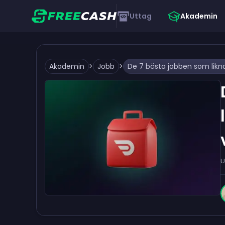
Uttag
Akademin
Akademin
>
Jobb
>
U