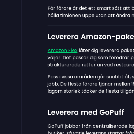
För förare är det ett smart sätt att
hålla timlönen uppe utan att ändra n
Leverera Amazon-pake
Amazon Flex
låter dig leverera paket
väljer. Det passar dig som föredrar 
strukturerade rutter än vad restau
Pass i vissa områden går snabbt åt, 
jobb. De flesta förare tjänar mellan 1
lagom storlek täcker de flesta tillgä
Leverera med GoPuff
GoPuff jobbar från centraliserade lag
butiker, så varje leverans startar f