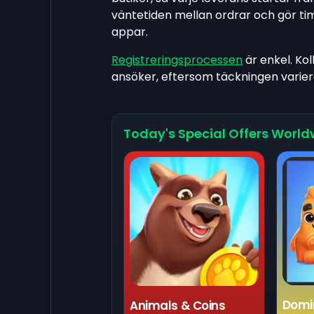
väntetiden mellan ordrar och gör t
appar.
Registreringsprocessen
är enkel. Kol
ansöker, eftersom täckningen varier
Today's Special Offers World
Domi
Animals & Coins