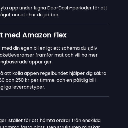
 byta app under lugna DoorDash-perioder för att
ågot annat i hur du jobbar.
t med Amazon Flex
 med din egen bil enligt ett schema du själv
paketleveranser framför mat och vill ha mer
rangbaserade appar ger.
så att kolla appen regelbundet hjälper dig säkra
80 och 250 kr per timme, och en pålitlig bil i
ngliga leveranstyper.
er istället för att hämta ordrar från enskilda
rån samma fasta plats. Den strukturen minskar