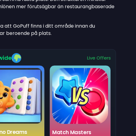
imlönen mer förutsägbar än restaurangbaserade
la att GoPuff finns i ditt område innan du
ar beroende på plats.
wide
Live Offers
no Dreams
Match Masters