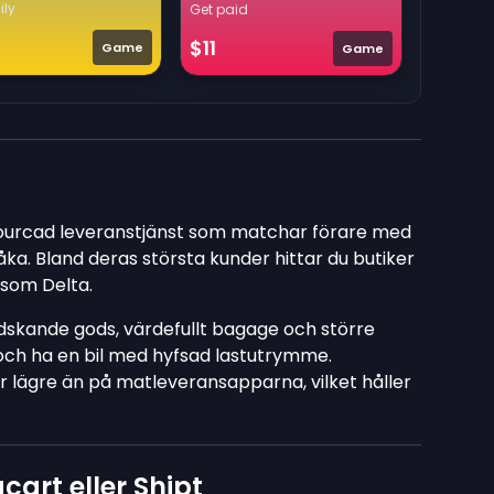
ily
Get paid
$11
Game
Game
ourcad leveranstjänst som matchar förare med
åka. Bland deras största kunder hittar du butiker
som Delta.
skande gods, värdefullt bagage och större
k och ha en bil med hyfsad lastutrymme.
 lägre än på matleveransapparna, vilket håller
art eller Shipt