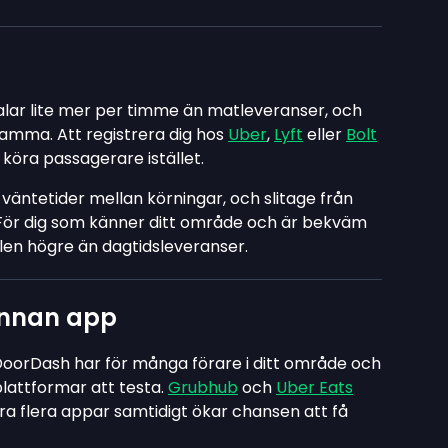
alar lite mer per timme än matleveranser, och
samma. Att registrera dig hos
Uber
,
Lyft
eller
Bolt
 köra passagerare istället.
 väntetider mellan körningar, och slitage från
 För dig som känner ditt område och är bekväm
len högre än dagtidsleveranser.
annan app
orDash har för många förare i ditt område och
plattformar att testa.
Grubhub
och
Uber Eats
öra flera appar samtidigt ökar chansen att få