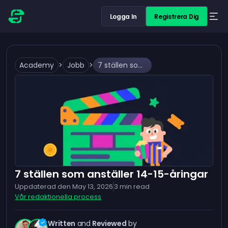
Logga In
Registrera Dig
Academy
>
Jobb
>
7 ställen som anställer 14-15-åringar
7 ställen som anställer 14-15-åringar
Uppdaterad den
May 13, 2026
3
min read
Vår redaktionella process
Written
and
Reviewed
by