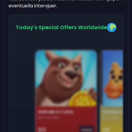
eventuella intervjuer.
Today's Special Offers Worldwide
Animals & Coins
Domino Dre
Earn on side
Play daily
$13
$9
Game