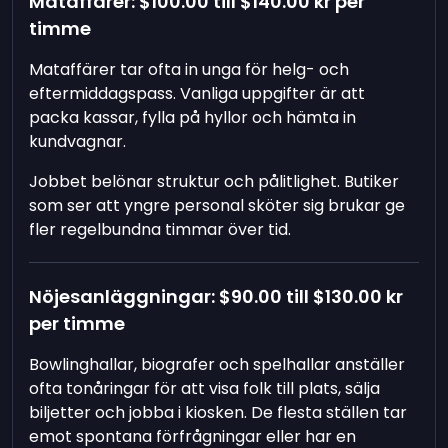
Mataffärer:
$100.00
till
$140.00
kr per
timme
Mataffärer tar ofta in unga för helg- och
eftermiddagspass. Vanliga uppgifter är att
packa kassar, fylla på hyllor och hämta in
kundvagnar.
Jobbet belönar struktur och pålitlighet. Butiker
som ser att yngre personal sköter sig brukar ge
fler regelbundna timmar över tid.
Nöjesanläggningar:
$90.00
till
$130.00
kr
per timme
Bowlinghallar, biografer och spelhallar anställer
ofta tonåringar för att visa folk till plats, sälja
biljetter och jobba i kiosken. De flesta ställen tar
emot spontana förfrågningar eller har en