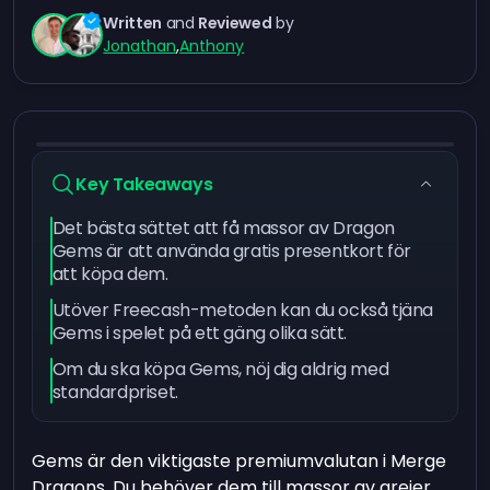
Written
and
Reviewed
by
Jonathan
,
Anthony
Key Takeaways
Det bästa sättet att få massor av Dragon
Gems är att använda gratis presentkort för
att köpa dem.
Utöver Freecash-metoden kan du också tjäna
Gems i spelet på ett gäng olika sätt.
Om du ska köpa Gems, nöj dig aldrig med
standardpriset.
Gems är den viktigaste premiumvalutan i Merge
Dragons. Du behöver dem till massor av grejer,