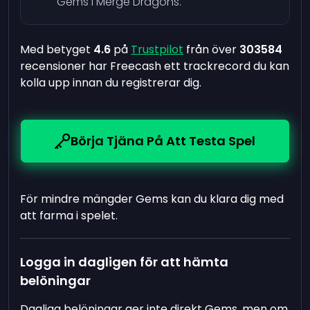
Gems i Merge Dragons.
Med betyget
4.6
på
Trustpilot
från över
303584
recensioner har Freecash ett trackrecord du kan
kolla upp innan du registrerar dig.
Börja Tjäna På Att Testa Spel
För mindre mängder Gems kan du klara dig med
att farma i spelet.
Logga in dagligen för att hämta
belöningar
Dagliga belöningar ger inte direkt Gems, men om