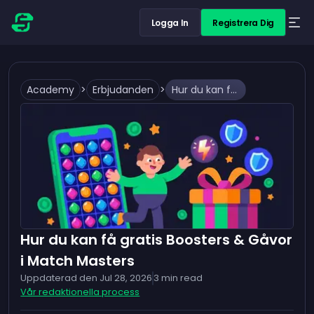
Logga In
Registrera Dig
Academy
>
Erbjudanden
>
Hur du kan få gratis Boosters & Gåvor i Match Masters
Hur du kan få gratis Boosters & Gåvor
i Match Masters
Uppdaterad den
Jul 28, 2026
3
min read
Vår redaktionella process