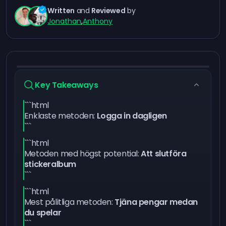
Written
and
Reviewed
by
Jonathan
,
Anthony
Key Takeaways
```html
Enklaste metoden:
Logga in dagligen
```
```html
Metoden med högst potential:
Att slutföra
stickeralbum
```
```html
Mest pålitliga metoden:
Tjäna pengar medan
du spelar
```