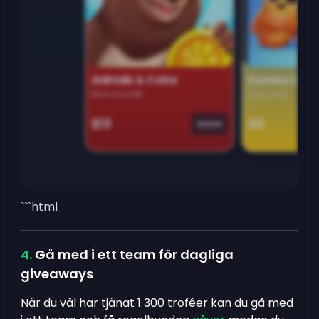
Animals & Coins
Domino Dre
Earn on side
Play daily
$13
$9
Game
```html
Gå med i ett team för dagliga
giveaways
När du väl har tjänat 1 300 troféer kan du gå med