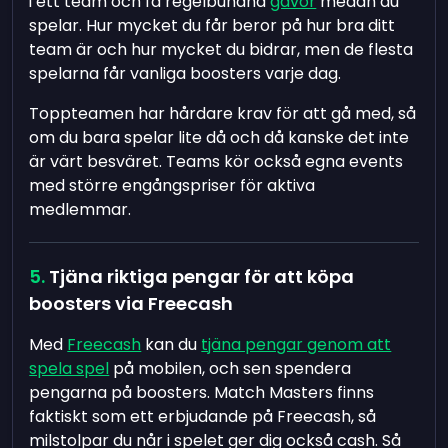
i ett team och få regelbundna
gåvor
medan du
spelar. Hur mycket du får beror på hur bra ditt
team är och hur mycket du bidrar, men de flesta
spelarna får vanliga boosters varje dag.
Toppteamen har hårdare krav för att gå med, så
om du bara spelar lite då och då kanske det inte
är värt besväret. Teams kör också egna events
med större engångspriser för aktiva
medlemmar.
Tjäna riktiga pengar för att köpa
boosters via Freecash
Med
Freecash
kan du
tjäna pengar genom att
spela spel
på mobilen, och sen spendera
pengarna på boosters. Match Masters finns
faktiskt som ett erbjudande på Freecash, så
milstolpar du når i spelet ger dig också cash. Så