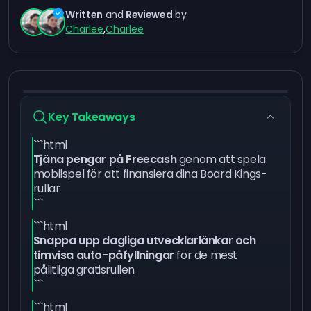
Written
and
Reviewed
by
Charlee
,
Charlee
Key Takeaways
```html
Tjäna pengar på Freecash
genom att spela
mobilspel för att finansiera dina Board Kings-
rullar
```
```html
Snappa upp dagliga utvecklarlänkar och
timvisa auto-påfyllningar
för de mest
pålitliga gratisrullen
```
```html