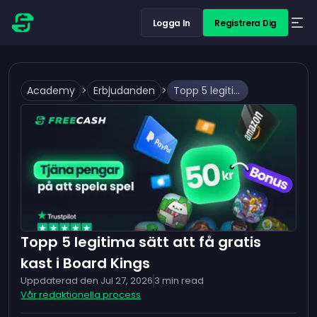
Logga In
Registrera Dig
Academy
>
Erbjudanden
>
Topp 5 legitima sätt att få gratis kast i Board Kings
Topp 5 legitima sätt att få gratis
kast i Board Kings
Uppdaterad den
Jul 27, 2026
3
min read
Vår redaktionella process