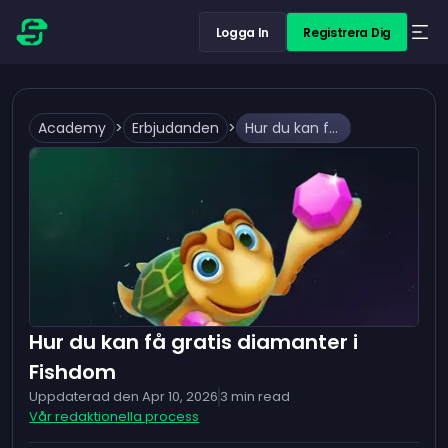
Logga In
Registrera Dig
Academy
>
Erbjudanden
>
Hur du kan få gratis diamanter i Fishdom
Hur du kan få gratis diamanter i
Fishdom
Uppdaterad den
Apr 10, 2026
3
min read
Vår redaktionella process