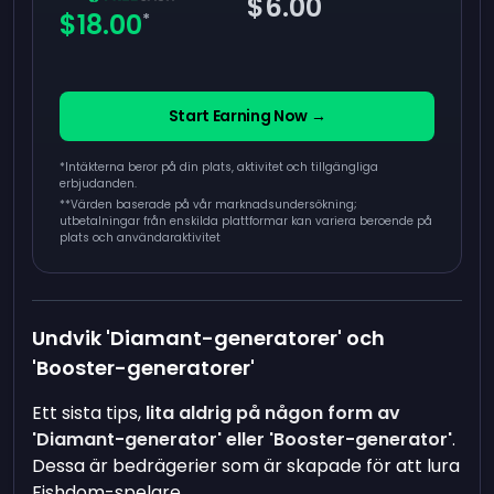
$6.00
$18.00
*
Start Earning Now →
*Intäkterna beror på din plats, aktivitet och tillgängliga
erbjudanden.
**
Värden baserade på vår marknadsundersökning;
utbetalningar från enskilda plattformar kan variera beroende på
plats och användaraktivitet
Undvik 'Diamant-generatorer' och
'Booster-generatorer'
Ett sista tips,
lita aldrig på någon form av
'Diamant-generator' eller 'Booster-generator'
.
Dessa är bedrägerier som är skapade för att lura
Fishdom-spelare.