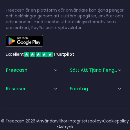
Freecash är en plattform där användare kan tjäna pengar
och belöningar genom att slutföra uppgifter, enkäter och
erbjudanden, med snabba utbetalningsalternativ som
presentkort, PayPal och kryptovalutor.
Excellent
Trustpilot
Freecash
Sätt Att Tjäna Pengar
Resurser
Företag
© Freecash
2026
•
Användarvillkor
•
Integritetspolicy
•
Cookiepolicy
•
Avtryck