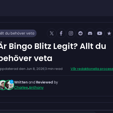
 Allt du behöver veta
Är Bingo Blitz Legit? Allt du
behöver veta
ppdaterad den
Jun 8, 2026
3
min read
Vår redaktionella proces
Written
and
Reviewed
by
Charlee
,
Anthony