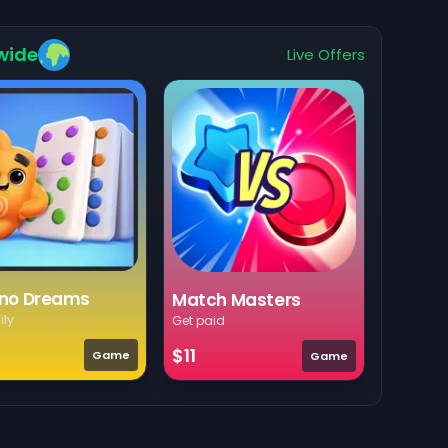
wide
Live Offers
no Dreams
Match Masters
ily
Get paid
$11
Game
Game