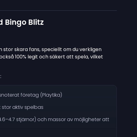
 Bingo Blitz
n stor skara fans, speciellt om du verkligen
också 100% legit och säkert att spela, vilket
:
snoterat företag (Playtika)
 stor aktiv spelbas
.6–4.7 stjärnor) och massor av möjligheter att