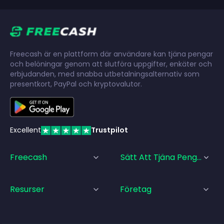
Freecash är en plattform där användare kan tjäna pengar
och belöningar genom att slutföra uppgifter, enkäter och
erbjudanden, med snabba utbetalningsalternativ som
presentkort, PayPal och kryptovalutor.
Excellent
Trustpilot
Freecash
Sätt Att Tjäna Pengar
Resurser
Företag