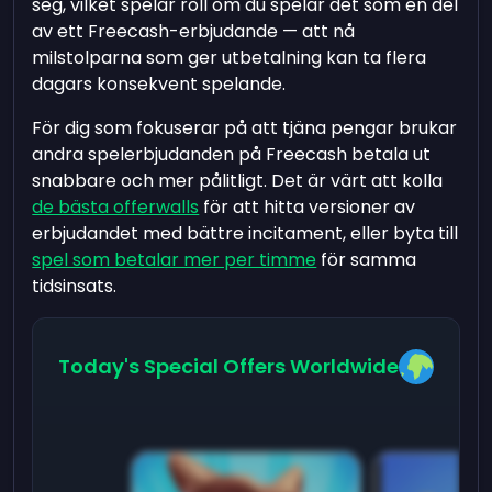
seg, vilket spelar roll om du spelar det som en del
av ett Freecash-erbjudande — att nå
milstolparna som ger utbetalning kan ta flera
dagars konsekvent spelande.
För dig som fokuserar på att tjäna pengar brukar
andra spelerbjudanden på Freecash betala ut
snabbare och mer pålitligt. Det är värt att kolla
de bästa offerwalls
för att hitta versioner av
erbjudandet med bättre incitament, eller byta till
spel som betalar mer per timme
för samma
tidsinsats.
Today's Special Offers Worldwide