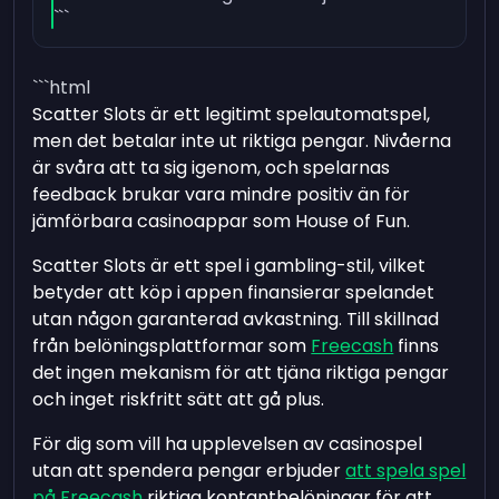
```
```html
Scatter Slots är ett legitimt spelautomatspel,
men det betalar inte ut riktiga pengar. Nivåerna
är svåra att ta sig igenom, och spelarnas
feedback brukar vara mindre positiv än för
jämförbara casinoappar som House of Fun.
Scatter Slots är ett spel i gambling-stil, vilket
betyder att köp i appen finansierar spelandet
utan någon garanterad avkastning. Till skillnad
från belöningsplattformar som
Freecash
finns
det ingen mekanism för att tjäna riktiga pengar
och inget riskfritt sätt att gå plus.
För dig som vill ha upplevelsen av casinospel
utan att spendera pengar erbjuder
att spela spel
på Freecash
riktiga kontantbelöningar för att