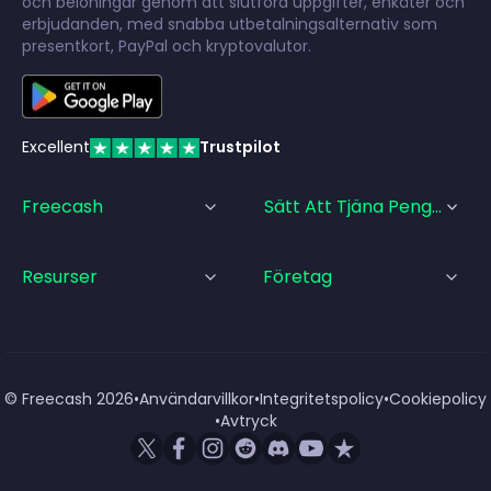
och belöningar genom att slutföra uppgifter, enkäter och
erbjudanden, med snabba utbetalningsalternativ som
presentkort, PayPal och kryptovalutor.
Excellent
Trustpilot
Freecash
Sätt Att Tjäna Pengar
Resurser
Företag
© Freecash
2026
•
Användarvillkor
•
Integritetspolicy
•
Cookiepolicy
•
Avtryck