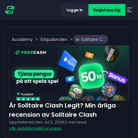
Logga In
Registrera Dig
Academy
>
Erbjudanden
>
Är Solitaire Clash Legit? Min ärliga recension av Solitaire Clash
Är Solitaire Clash Legit? Min ärliga
recension av Solitaire Clash
Uppdaterad den
Jul 2, 2026
2
min read
Vår redaktionella process