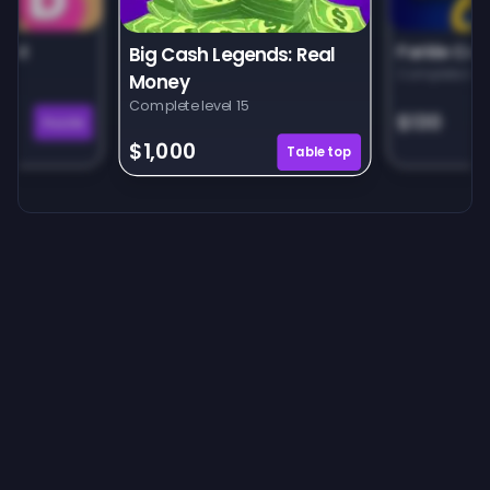
unt
Farkle Car
Big Cash Legends: Real
Complete leve
Money
Complete level 15
$130
Puzzle
$1,000
Tabletop