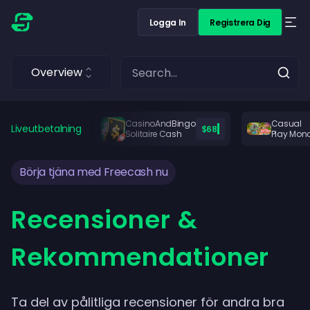
Logga In
Registrera Dig
Overview
CasinoAndBingo
Casual
Liveutbetalning
$68
Solitaire Cash
Play Mon
Börja tjäna med Freecash nu
Recensioner &
Rekommendationer
Ta del av pålitliga recensioner för andra bra