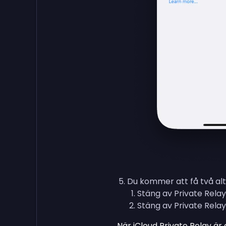
Du kommer att få två alt
Stäng av Private Relay
Stäng av Private Rela
När iCloud Private Relay ä