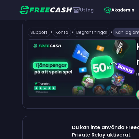
Uttag
Akademin
Support
>
Konto
>
Begränsningar
>
U
Du kan inte använda Free
Private Relay aktiverat
.