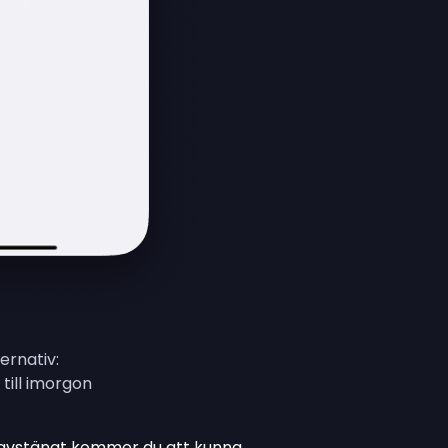
ernativ:
 till imorgon
y
r avstängt kommer du att kunna