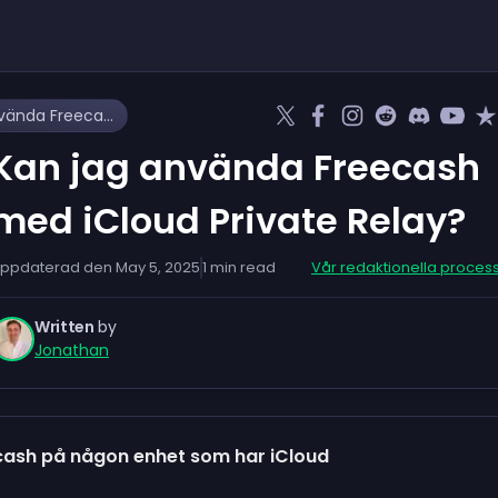
Kan jag använda Freecash med iCloud Private Relay?
Kan jag använda Freecash
med iCloud Private Relay?
ppdaterad den
May 5, 2025
1
min read
Vår redaktionella proces
Written
by
Jonathan
cash på någon enhet som har iCloud