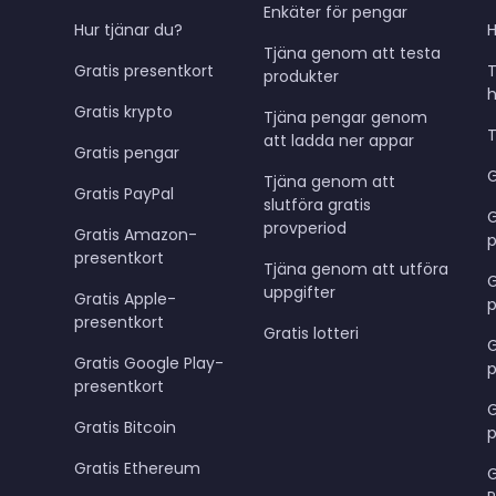
Enkäter för pengar
Hur tjänar du?
H
Tjäna genom att testa
Gratis presentkort
produkter
Gratis krypto
Tjäna pengar genom
T
att ladda ner appar
Gratis pengar
G
Tjäna genom att
Gratis PayPal
slutföra gratis
provperiod
Gratis Amazon-
p
presentkort
Tjäna genom att utföra
G
uppgifter
Gratis Apple-
p
presentkort
Gratis lotteri
G
Gratis Google Play-
p
presentkort
G
Gratis Bitcoin
p
Gratis Ethereum
G