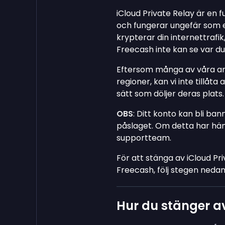
iCloud Private Relay är en 
och fungerar ungefär som et
krypterar din internettrafi
Freecash inte kan se var du
Eftersom många av våra an
regioner, kan vi inte tillå
sätt som döljer deras plats.
OBS
: Ditt konto kan bli ba
påslaget. Om detta har hän
supportteam.
För att stänga av iCloud Pr
Freecash, följ stegen nedan
Hur du stänger av