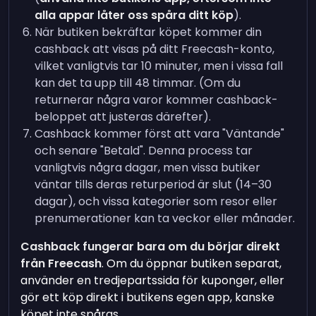
alla appar låter oss spåra ditt köp
).
När butiken bekräftar köpet kommer din
cashback att visas på ditt Freecash-konto,
vilket vanligtvis tar 10 minuter, men i vissa fall
kan det ta upp till 48 timmar. (Om du
returnerar några varor kommer cashback-
beloppet att justeras därefter).
Cashback kommer först att vara "Väntande"
och senare "Betald". Denna process tar
vanligtvis några dagar, men vissa butiker
väntar tills deras returperiod är slut (14–30
dagar), och vissa kategorier som resor eller
prenumerationer kan ta veckor eller månader.
Cashback fungerar bara om du börjar direkt
från Freecash
. Om du öppnar butiken separat,
använder en tredjepartssida för kuponger, eller
gör ett köp direkt i butikens egen app, kanske
köpet inte spåras.