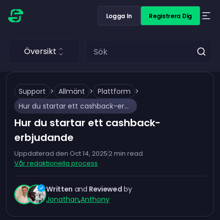
Logga In
Registrera Dig
Översikt
Support
>
Allmänt
>
Plattform
>
Hur du startar ett cashback-erbjudande
Hur du startar ett cashback-
erbjudande
Uppdaterad den
Oct 14, 2025
2
min read
Vår redaktionella process
Written
and
Reviewed
by
Jonathan
,
Anthony