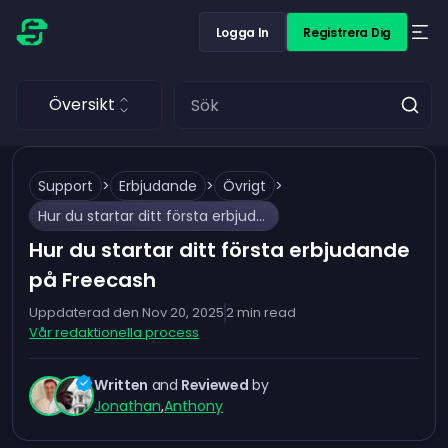
Logga In
Registrera Dig
Översikt
Support
>
Erbjudande
>
Övrigt
>
Hur du startar ditt första erbjudande på Freecash
Hur du startar ditt första erbjudande
på Freecash
Uppdaterad den
Nov 20, 2025
2
min read
Vår redaktionella process
Written
and
Reviewed
by
Jonathan
,
Anthony