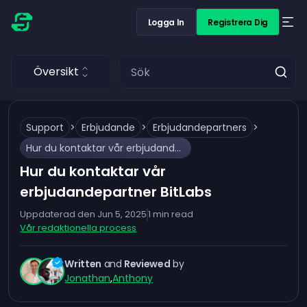
Logga In
Registrera Dig
Översikt
Support
>
Erbjudande
>
Erbjudandepartners
>
Hur du kontaktar vår erbjudandepartner BitLabs
Hur du kontaktar vår
erbjudandepartner BitLabs
Uppdaterad den
Jun 5, 2025
1
min read
Vår redaktionella process
Written
and
Reviewed
by
Jonathan
,
Anthony