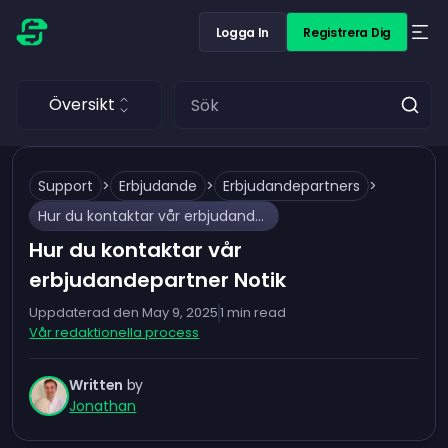
Logga In
Registrera Dig
Översikt
Support
>
Erbjudande
>
Erbjudandepartners
>
Hur du kontaktar vår erbjudandepartner Notik
Hur du kontaktar vår
erbjudandepartner Notik
Uppdaterad den
May 9, 2025
1
min read
Vår redaktionella process
Written
by
Jonathan