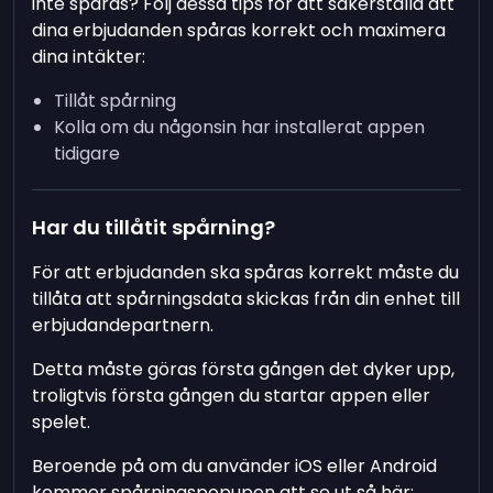
inte spåras? Följ dessa tips för att säkerställa att
dina erbjudanden spåras korrekt och maximera
dina intäkter:
Tillåt spårning
Kolla om du någonsin har installerat appen
tidigare
Har du tillåtit spårning?
För att erbjudanden ska spåras korrekt måste du
tillåta att spårningsdata skickas från din enhet till
erbjudandepartnern.
Detta måste göras första gången det dyker upp,
troligtvis första gången du startar appen eller
spelet.
Beroende på om du använder iOS eller Android
kommer spårningspopupen att se ut så här: