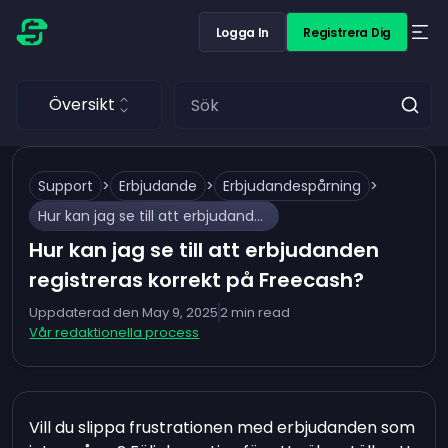
Logga In
Registrera Dig
Översikt
Support
>
Erbjudande
>
Erbjudandespårning
>
Hur kan jag se till att erbjudanden registreras korrekt på Freecash?
Hur kan jag se till att erbjudanden
registreras korrekt på Freecash?
Uppdaterad den
May 9, 2025
2
min read
Vår redaktionella process
Vill du slippa frustrationen med erbjudanden som