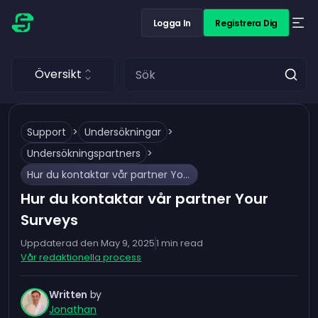
Logga In
Registrera Dig
Översikt
Support
>
Undersökningar
>
Undersökningspartners
>
Hur du kontaktar vår partner Your Surveys
Hur du kontaktar vår partner Your
Surveys
Uppdaterad den
May 9, 2025
1
min read
Vår redaktionella process
Written
by
Jonathan