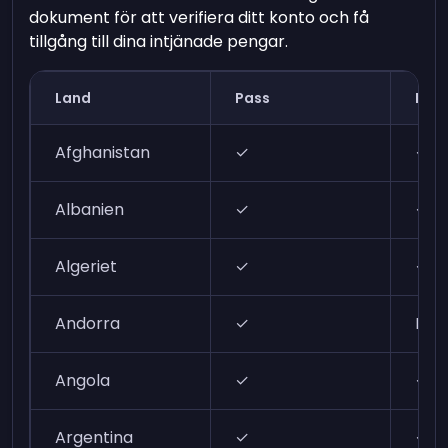
dokument för att verifiera ditt konto och få
tillgång till dina intjänade pengar.
Land
Pass
ID-k
Afghanistan
✓
✓
Albanien
✓
✓
Algeriet
✓
✓
Andorra
✓
N/A
Angola
✓
✓
Argentina
✓
✓