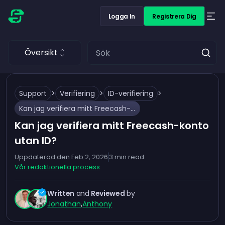
Logga In
Registrera Dig
Översikt
Support
>
Verifiering
>
ID-verifiering
>
Kan jag verifiera mitt Freecash-konto utan ID?
Kan jag verifiera mitt Freecash-konto
utan ID?
Uppdaterad den
Feb 2, 2026
3
min read
Vår redaktionella process
Written
and
Reviewed
by
Jonathan
,
Anthony