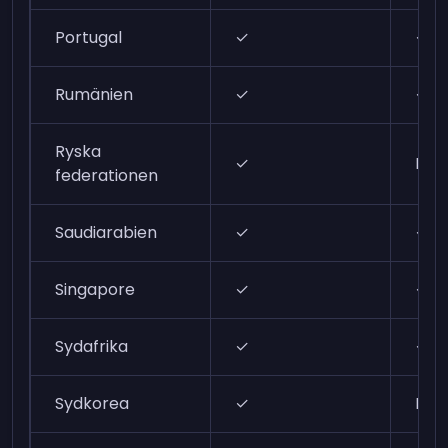
Portugal
✓
✓
Rumänien
✓
✓
Ryska
✓
N/A
federationen
Saudiarabien
✓
✓
Singapore
✓
✓
Sydafrika
✓
✓
Sydkorea
✓
N/A