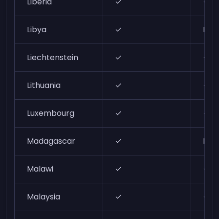
Liberia
✓
✓
Libya
✓
N/A
Liechtenstein
✓
✓
Lithuania
✓
✓
Luxembourg
✓
✓
Madagascar
✓
N/A
Malawi
✓
✓
Malaysia
✓
✓