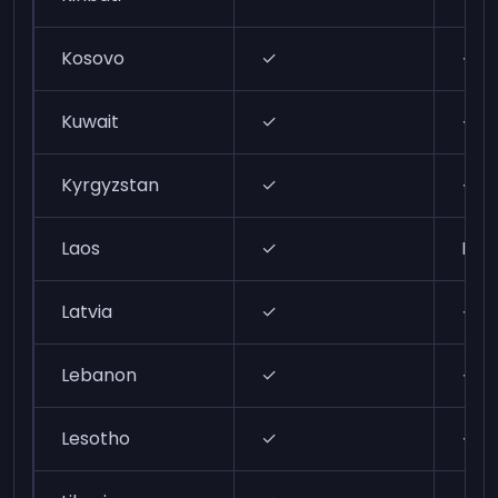
Kosovo
✓
✓
Kuwait
✓
✓
Kyrgyzstan
✓
✓
Laos
✓
N/A
Latvia
✓
✓
Lebanon
✓
✓
Lesotho
✓
✓