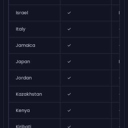
Israel
✓
N/A
Italy
✓
✓
Jamaica
✓
✓
Japan
✓
N/A
Jordan
✓
✓
Kazakhstan
✓
✓
Kenya
✓
✓
Kiribati
✓
✓