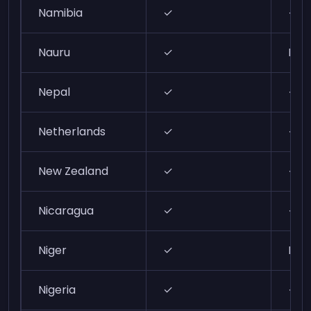
Namibia
✓
✓
Nauru
✓
N/A
Nepal
✓
✓
Netherlands
✓
✓
New Zealand
✓
✓
Nicaragua
✓
✓
Niger
✓
N/A
Nigeria
✓
✓