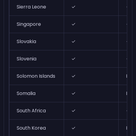
Sierra Leone
✓
✓
Singapore
✓
✓
Slovakia
✓
✓
Slovenia
✓
✓
Solomon Islands
✓
N/A
Somalia
✓
N/A
South Africa
✓
✓
South Korea
✓
N/A