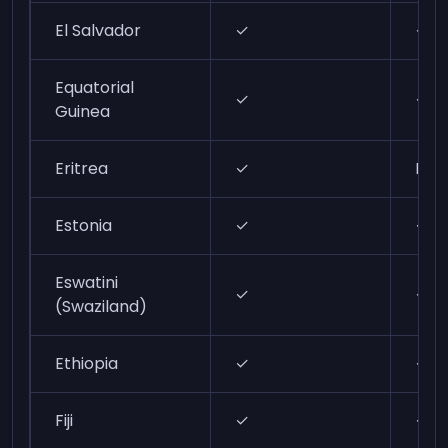
El Salvador
✓
✓
Equatorial
✓
✓
Guinea
Eritrea
✓
N/A
Estonia
✓
✓
Eswatini
✓
✓
(Swaziland)
Ethiopia
✓
✓
Fiji
✓
✓