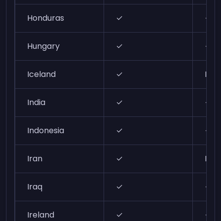
Honduras
✓
✓
Hungary
✓
✓
Iceland
✓
N/A
India
✓
✓
Indonesia
✓
✓
Iran
✓
N/A
Iraq
✓
✓
Ireland
✓
✓