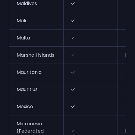
Maldives
✓
✓
Mali
✓
✓
Malta
✓
✓
Marshall Islands
✓
N/A
Mauritania
✓
✓
Mauritius
✓
✓
Mexico
✓
✓
Micronesia
(Federated
✓
N/A