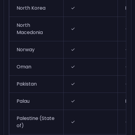
North Korea
✓
N/A
North
✓
✓
Macedonia
Norway
✓
✓
Oman
✓
✓
Pakistan
✓
✓
Palau
✓
N/A
Palestine (State
✓
✓
of)