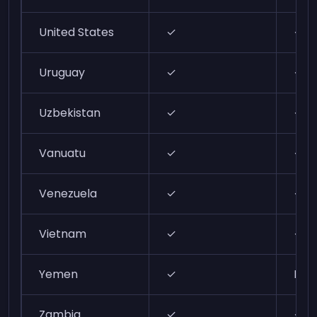
United States
✓
✓
Uruguay
✓
✓
Uzbekistan
✓
✓
Vanuatu
✓
✓
Venezuela
✓
✓
Vietnam
✓
✓
Yemen
✓
N/A
Zambia
✓
✓