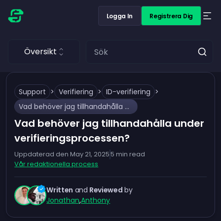
Logga In
Registrera Dig
Översikt
Support
>
Verifiering
>
ID-verifiering
>
Vad behöver jag tillhandahålla under verifieringsprocessen?
Vad behöver jag tillhandahålla under
verifieringsprocessen?
Uppdaterad den
May 21, 2025
5
min read
Vår redaktionella process
Written
and
Reviewed
by
Jonathan
,
Anthony